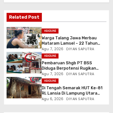
Related Post
HEADLINE
Warga Talang Jawa Merbau
Mataram Lamsel – 22 Tahun
Lumpuh Vina Agustina Viral Di
Agu 7, 2026
DIYAN SAPUTRA
Tiktok Inginkan Kursi Roda
HEADLINE
Listrik, Kepala Perwakilan
Pembaruan Shgb PT BSS
Provinsi Lampung Media
Diduga Berpotensi Rugikan
Cakrawala Tv Meminta Pemda
Negara, Kementrian ATR/BPN Di
Agu 7, 2026
DIYAN SAPUTRA
Lamsel Bertindak
Gugat Di PTUN Jakarta
HEADLINE
Di Tengah Semarak HUT Ke-81
RI, Lansia Di Lampung Utara
Hidup Memprihatinkan
Agu 6, 2026
DIYAN SAPUTRA