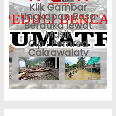
Klik Gambar
Ungkapan Rasa
Berduka lewat
Musik
Cip : Pemred
Cakrawalatv