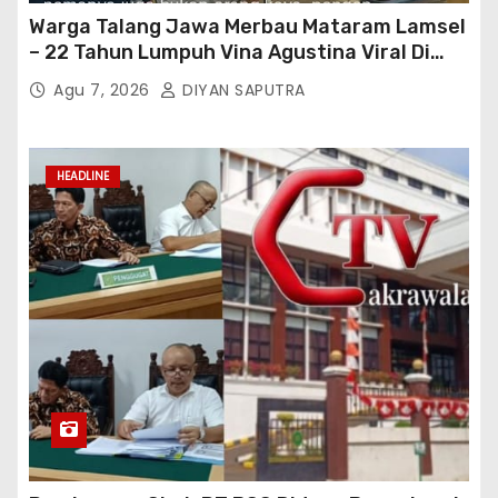
Warga Talang Jawa Merbau Mataram Lamsel
– 22 Tahun Lumpuh Vina Agustina Viral Di
Tiktok Inginkan Kursi Roda Listrik, Kepala
Agu 7, 2026
DIYAN SAPUTRA
Perwakilan Provinsi Lampung Media
Cakrawala Tv Meminta Pemda Lamsel
Bertindak
HEADLINE