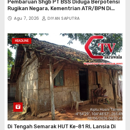
Pembaruan Shgb PT BSS Diduga Berpotensi
Rugikan Negara, Kementrian ATR/BPN Di
Gugat Di PTUN Jakarta
Agu 7, 2026
DIYAN SAPUTRA
HEADLINE
Di Tengah Semarak HUT Ke-81 RI, Lansia Di