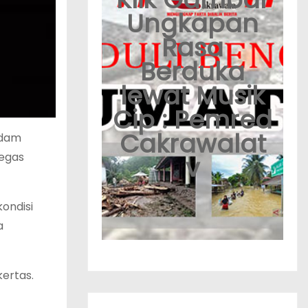
Ungkapan
Rasa
Berduka
lewat Musik
Cip : Pemred
Cakrawalat
padam
tegas
v
ondisi
a
kertas.