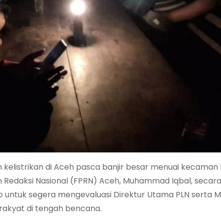
listrikan di Aceh pasca banjir besar menuai kecaman k
 Redaksi Nasional (FPRN) Aceh, Muhammad Iqbal, secara
 untuk segera mengevaluasi Direktur Utama PLN serta M
 rakyat di tengah bencana.