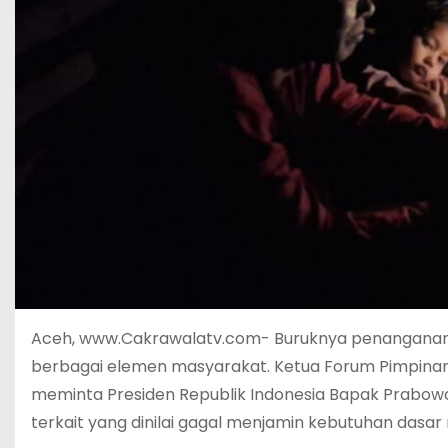
Aceh, www.Cakrawalatv.com- Buruknya penanganan ke
berbagai elemen masyarakat. Ketua Forum Pimpinan
meminta Presiden Republik Indonesia Bapak Prabowo
terkait yang dinilai gagal menjamin kebutuhan dasar