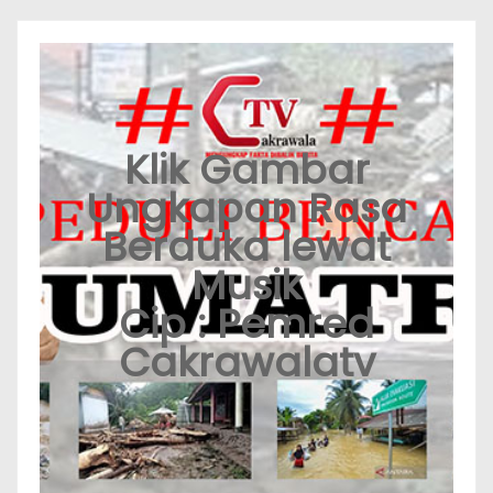
Klik Gambar
Ungkapan Rasa
Berduka lewat
Musik
Cip : Pemred
Cakrawalatv