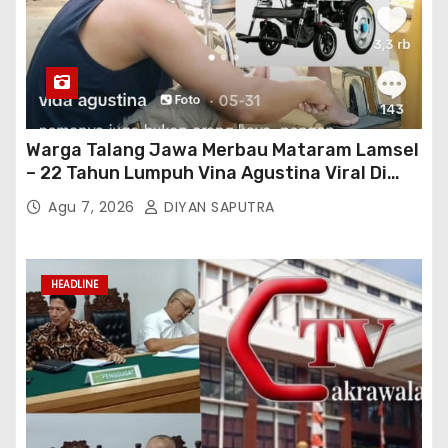
Warga Talang Jawa Merbau Mataram Lamsel
– 22 Tahun Lumpuh Vina Agustina Viral Di
Tiktok Inginkan Kursi Roda Listrik, Kepala
Agu 7, 2026
DIYAN SAPUTRA
Perwakilan Provinsi Lampung Media
Cakrawala Tv Meminta Pemda Lamsel
Bertindak
HEADLINE