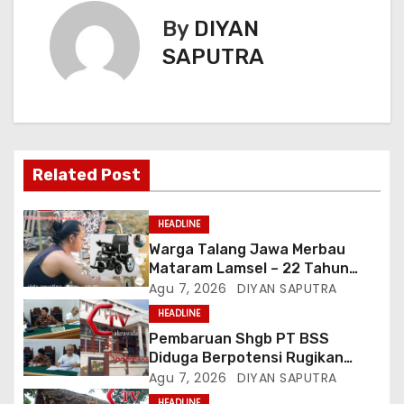
By
DIYAN
SAPUTRA
Related Post
HEADLINE
Warga Talang Jawa Merbau
Mataram Lamsel – 22 Tahun
Lumpuh Vina Agustina Viral Di
Agu 7, 2026
DIYAN SAPUTRA
Tiktok Inginkan Kursi Roda
HEADLINE
Listrik, Kepala Perwakilan
Pembaruan Shgb PT BSS
Provinsi Lampung Media
Diduga Berpotensi Rugikan
Cakrawala Tv Meminta Pemda
Negara, Kementrian ATR/BPN Di
Agu 7, 2026
DIYAN SAPUTRA
Lamsel Bertindak
Gugat Di PTUN Jakarta
HEADLINE