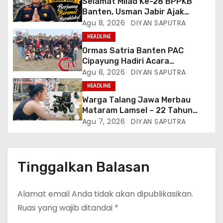
Selamat Milad Ke-28 BPPKB
Banten, Usman Jabir Ajak
Perkuat Solidaritas Dan
Agu 8, 2026
DIYAN SAPUTRA
Kebersamaan
HEADLINE
Ormas Satria Banten PAC
Cipayung Hadiri Acara
Menjelang HUT Ke-81
Agu 8, 2026
DIYAN SAPUTRA
Kemerdekaan RI Di Silang Monas
HEADLINE
Warga Talang Jawa Merbau
Mataram Lamsel – 22 Tahun
Lumpuh Vina Agustina Viral Di
Agu 7, 2026
DIYAN SAPUTRA
Tiktok Inginkan Kursi Roda
Listrik, Kepala Perwakilan
Provinsi Lampung Media
Cakrawala Tv Meminta Pemda
Tinggalkan Balasan
Lamsel Bertindak
Alamat email Anda tidak akan dipublikasikan.
Ruas yang wajib ditandai
*