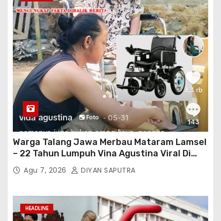
Warga Talang Jawa Merbau Mataram Lamsel
– 22 Tahun Lumpuh Vina Agustina Viral Di
Tiktok Inginkan Kursi Roda Listrik, Kepala
Agu 7, 2026
DIYAN SAPUTRA
Perwakilan Provinsi Lampung Media
Cakrawala Tv Meminta Pemda Lamsel
Bertindak
HEADLINE