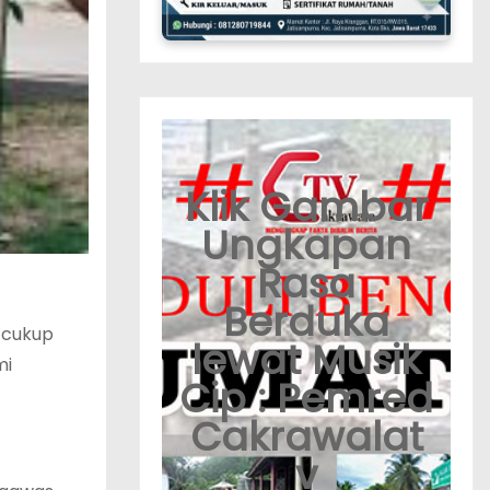
Klik Gambar
Ungkapan
Rasa
Berduka
 cukup
lewat Musik
mi
Cip : Pemred
Cakrawalat
v