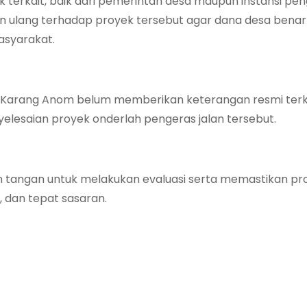
terkait, baik dari pemerintah desa maupun instansi pe
an ulang terhadap proyek tersebut agar dana desa bena
asyarakat.
esa Karang Anom belum memberikan keterangan resmi terk
elesaian proyek onderlah pengeras jalan tersebut.
 tangan untuk melakukan evaluasi serta memastikan pr
 dan tepat sasaran.