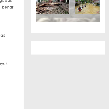
ngawas
r-benar
ait
oyek