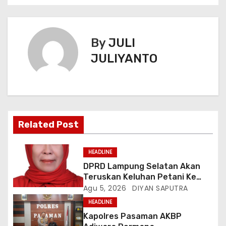
By
JULI
JULIYANTO
Related Post
HEADLINE
DPRD Lampung Selatan Akan
Teruskan Keluhan Petani Ke
Dinas Terkait, Minta Audit
Agu 5, 2026
DIYAN SAPUTRA
Penyaluran Pupuk Bersubsidi Di
HEADLINE
Desa Budi Lestari
Kapolres Pasaman AKBP