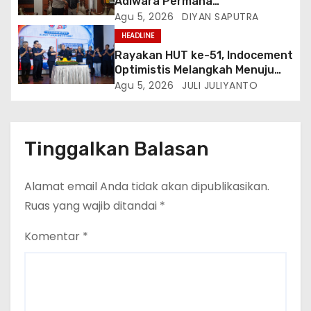
Adiwara Permana
Anggawisastra S.I.K. Sambut
Agu 5, 2026
DIYAN SAPUTRA
Kedatangan Kepala Cakrawala
HEADLINE
Tv Sumatera Barat
Rayakan HUT ke-51, Indocement
Optimistis Melangkah Menuju
Masa Depan Lebih Hijau
Agu 5, 2026
JULI JULIYANTO
Tinggalkan Balasan
Alamat email Anda tidak akan dipublikasikan.
Ruas yang wajib ditandai
*
Komentar
*