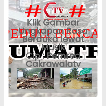
Klik Gambar
Ungkapan Rasa
Berduka lewat
Musik
Cip : Pemred
Cakrawalatv