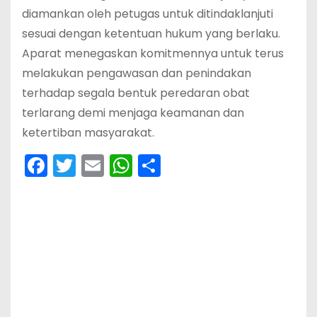
diamankan oleh petugas untuk ditindaklanjuti
sesuai dengan ketentuan hukum yang berlaku.
Aparat menegaskan komitmennya untuk terus
melakukan pengawasan dan penindakan
terhadap segala bentuk peredaran obat
terlarang demi menjaga keamanan dan
ketertiban masyarakat.
F
T
E
W
S
a
w
m
h
h
c
itt
ai
a
ar
e
er
l
ts
e
b
A
o
p
o
p