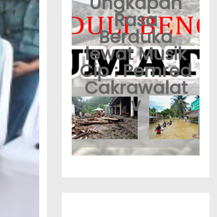
Ungkapan
Rasa
Berduka
lewat Musik
Cip : Pemred
Cakrawalat
v