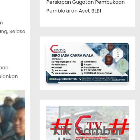
Persiapan Gugatan Pembukaan
Pemblokiran Aset BLBI
am
ng, Selasa
pada
jalankan
Klik Gambar