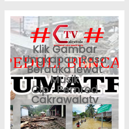
Klik Gambar
Ungkapan Rasa
Berduka lewat
Musik
Cip : Pemred
Cakrawalatv