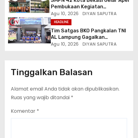
SMPN 42 Kota Bekasi Gelar Apel
Pembukaan Kegiatan
Kokurikuler
Agu 10, 2026
DIYAN SAPUTRA
HEADLINE
Tim Satgas BKO Pangkalan TNI
AL Lampung Gagalkan
Peredaran Ribuan Liter
Agu 10, 2026
DIYAN SAPUTRA
Minuman Keras Ilegal Di
Pelabuhan Bakauheni
Tinggalkan Balasan
Alamat email Anda tidak akan dipublikasikan.
Ruas yang wajib ditandai
*
Komentar
*