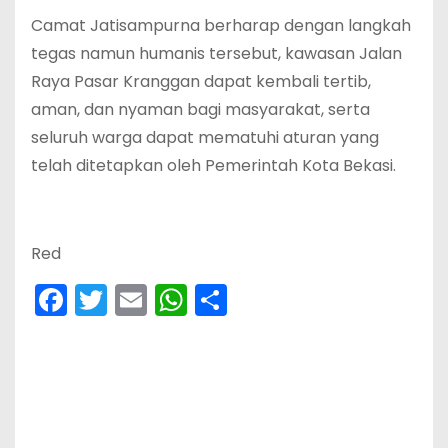
Camat Jatisampurna berharap dengan langkah
tegas namun humanis tersebut, kawasan Jalan
Raya Pasar Kranggan dapat kembali tertib,
aman, dan nyaman bagi masyarakat, serta
seluruh warga dapat mematuhi aturan yang
telah ditetapkan oleh Pemerintah Kota Bekasi.
Red
F
T
E
W
S
a
w
m
h
h
c
itt
ai
a
ar
e
er
l
ts
e
b
A