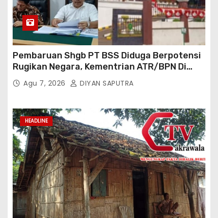
Pembaruan Shgb PT BSS Diduga Berpotensi
Rugikan Negara, Kementrian ATR/BPN Di
Gugat Di PTUN Jakarta
Agu 7, 2026
DIYAN SAPUTRA
HEADLINE