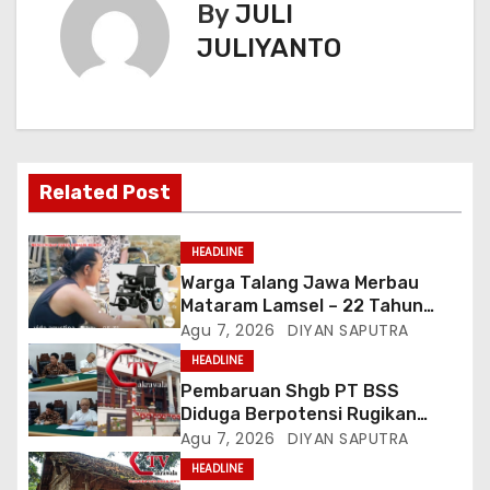
By
JULI
JULIYANTO
Related Post
HEADLINE
Warga Talang Jawa Merbau
Mataram Lamsel – 22 Tahun
Lumpuh Vina Agustina Viral Di
Agu 7, 2026
DIYAN SAPUTRA
Tiktok Inginkan Kursi Roda
HEADLINE
Listrik, Kepala Perwakilan
Pembaruan Shgb PT BSS
Provinsi Lampung Media
Diduga Berpotensi Rugikan
Cakrawala Tv Meminta Pemda
Negara, Kementrian ATR/BPN Di
Agu 7, 2026
DIYAN SAPUTRA
Lamsel Bertindak
Gugat Di PTUN Jakarta
HEADLINE