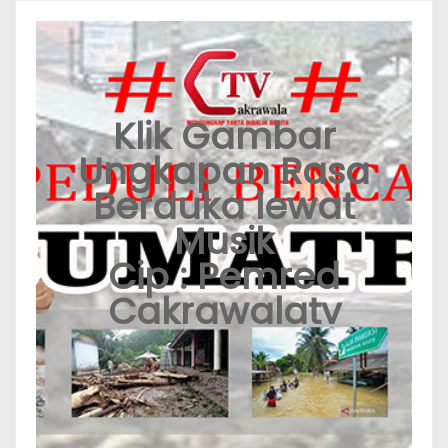
Klik Gambar
Ungkapan Rasa
Berduka lewat
Musik
Cip : Pemred
Cakrawalatv