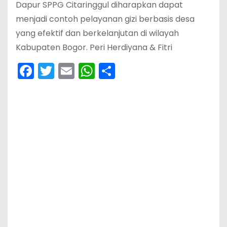
Dapur SPPG Citaringgul diharapkan dapat
menjadi contoh pelayanan gizi berbasis desa
yang efektif dan berkelanjutan di wilayah
Kabupaten Bogor. Peri Herdiyana & Fitri
F
T
E
W
S
a
w
m
h
h
c
itt
ai
a
ar
e
er
l
ts
e
b
A
o
p
o
p
k