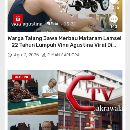
Warga Talang Jawa Merbau Mataram Lamsel
– 22 Tahun Lumpuh Vina Agustina Viral Di
Tiktok Inginkan Kursi Roda Listrik, Kepala
Agu 7, 2026
DIYAN SAPUTRA
Perwakilan Provinsi Lampung Media
Cakrawala Tv Meminta Pemda Lamsel
Bertindak
HEADLINE