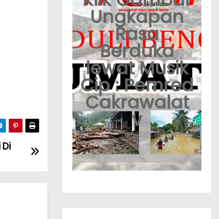
Ungkapan
Rasa
Berduka
lewat Musik
Cip : Pemred
Cakrawalat
v
 Di