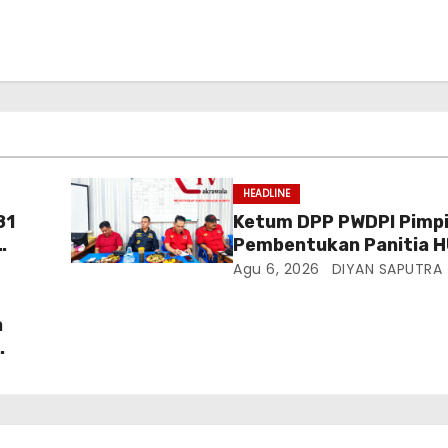
HEADLINE
81
Ketum DPP PWDPI Pimpi
Pembentukan Panitia H
Berikut Susunan Dan R
Agu 6, 2026
DIYAN SAPUTRA
Kegiatannya
n
 Di