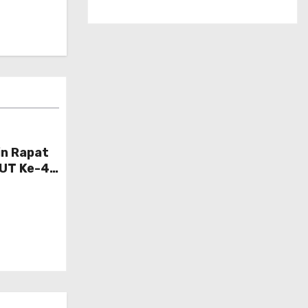
n Rapat
UT Ke-4,
angkaian