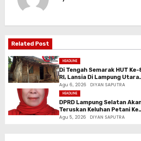
Related Post
HEADLINE
Di Tengah Semarak HUT Ke-
RI, Lansia Di Lampung Utara
Hidup Memprihatinkan
Agu 6, 2026
DIYAN SAPUTRA
HEADLINE
DPRD Lampung Selatan Aka
Teruskan Keluhan Petani Ke
Dinas Terkait, Minta Audit
Agu 5, 2026
DIYAN SAPUTRA
Penyaluran Pupuk Bersubsidi
Desa Budi Lestari