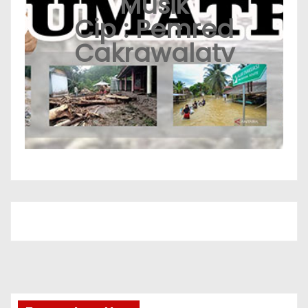
Musik
Cip : Pemred
Cakrawalatv