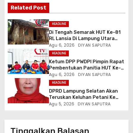
Related Post
HEADLINE
Di Tengah Semarak HUT Ke-81
RI, Lansia Di Lampung Utara
Hidup Memprihatinkan
Agu 6, 2026
DIYAN SAPUTRA
HEADLINE
Ketum DPP PWDPI Pimpin Rapat
Pembentukan Panitia HUT Ke-4,
Berikut Susunan Dan Rangkaian
Agu 6, 2026
DIYAN SAPUTRA
Kegiatannya
HEADLINE
DPRD Lampung Selatan Akan
Teruskan Keluhan Petani Ke
Dinas Terkait, Minta Audit
Agu 5, 2026
DIYAN SAPUTRA
Penyaluran Pupuk Bersubsidi Di
Desa Budi Lestari
Tinggalkan Balasan