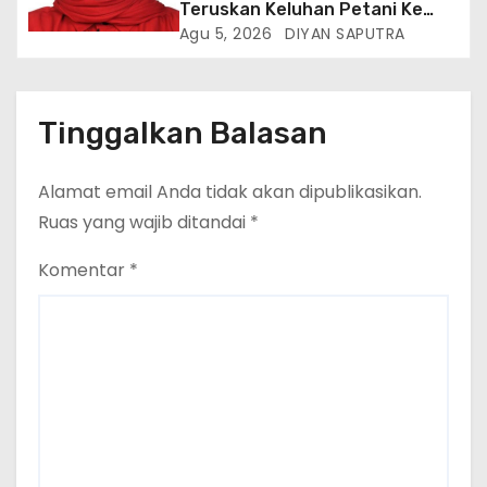
Teruskan Keluhan Petani Ke
Dinas Terkait, Minta Audit
Agu 5, 2026
DIYAN SAPUTRA
Penyaluran Pupuk Bersubsidi Di
Desa Budi Lestari
Tinggalkan Balasan
Alamat email Anda tidak akan dipublikasikan.
Ruas yang wajib ditandai
*
Komentar
*