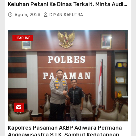
Keluhan Petani Ke Dinas Terkait, Minta Audit
Penyaluran Pupuk Bersubsidi Di Desa Budi
Agu 5, 2026
DIYAN SAPUTRA
Lestari
HEADLINE
Kapolres Pasaman AKBP Adiwara Permana
Anggawisastra S.I.K. Sambut Kedatangan