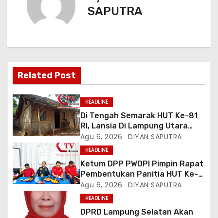
SAPUTRA
Related Post
HEADLINE
Di Tengah Semarak HUT Ke-81
RI, Lansia Di Lampung Utara
Hidup Memprihatinkan
Agu 6, 2026
DIYAN SAPUTRA
HEADLINE
Ketum DPP PWDPI Pimpin Rapat
Pembentukan Panitia HUT Ke-4,
Berikut Susunan Dan Rangkaian
Agu 6, 2026
DIYAN SAPUTRA
Kegiatannya
HEADLINE
DPRD Lampung Selatan Akan