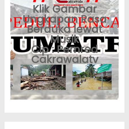
Klik Gambar
Ungkapan Rasa
Berduka lewat
Musik
Cip : Pemred
Cakrawalatv