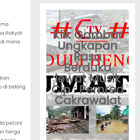
kema
Klik Gambar
ha Rakyat
Ungkapan
 di mana
Rasa
Berduka
lewat Musik
ikan
Cip : Pemred
 di bidang
Cakrawalat
v
da petani
an harga