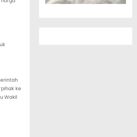
n harga
tuk
erintah
rpihak ke
u Wakil