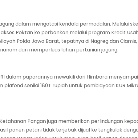
tan jagung dalam mengatasi kendala permodalan. Melalui s
i akses Poktan ke perbankan melalui program Kredit Usa
wilayah Polda Jawa Barat, tepatnya di Nagreg dan Ciamis,
enanam dan memperluas lahan pertanian jagung.
t BRI dalam paparannya mewakili dari Himbara menyampa
 plafond senilai 180T rupiah untuk pembiayaan KUR Mikro
as Ketahanan Pangan juga memberikan perlindungan kepa
sil panen petani tidak terjebak dijual ke tengkulak deng