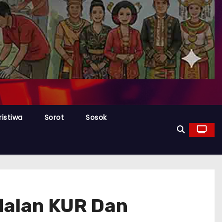
ristiwa
Sorot
Sosok
odalan KUR Dan