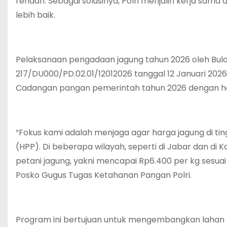
rendah. Sebagai solusinya, Polri menjalin kerja sa
lebih baik.
Pelaksanaan pengadaan jagung tahun 2026 oleh Bulog
217/DU000/PD.02.01/12012026 tanggal 12 Januari 202
Cadangan pangan pemerintah tahun 2026 dengan har
“Fokus kami adalah menjaga agar harga jagung di ti
(HPP). Di beberapa wilayah, seperti di Jabar dan di 
petani jagung, yakni mencapai Rp6.400 per kg sesuai
Posko Gugus Tugas Ketahanan Pangan Polri.
Program ini bertujuan untuk mengembangkan lahan 