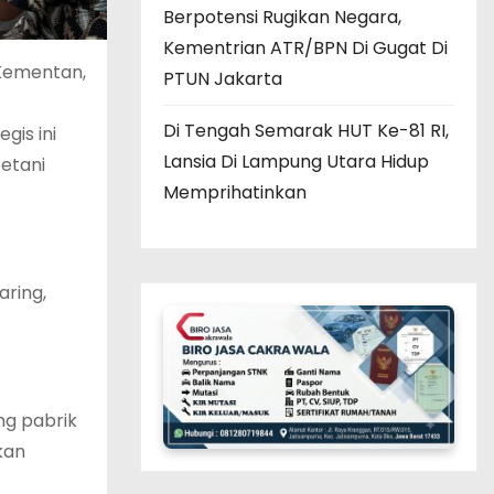
Berpotensi Rugikan Negara,
Kementrian ATR/BPN Di Gugat Di
 Kementan,
PTUN Jakarta
Di Tengah Semarak HUT Ke-81 RI,
gis ini
Lansia Di Lampung Utara Hidup
petani
Memprihatinkan
aring,
ng pabrik
kan