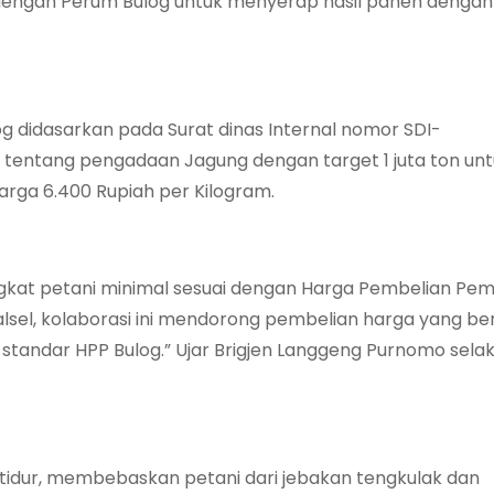
ma dengan Perum Bulog untuk menyerap hasil panen denga
 didasarkan pada Surat dinas Internal nomor SDI-
6 tentang pengadaan Jagung dengan target 1 juta ton un
ga 6.400 Rupiah per Kilogram.
ngkat petani minimal sesuai dengan Harga Pembelian Pem
Kalsel, kolaborasi ini mendorong pembelian harga yang be
 standar HPP Bulog.” Ujar Brigjen Langgeng Purnomo selak
tidur, membebaskan petani dari jebakan tengkulak dan