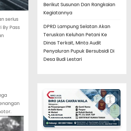
Berikut Susunan Dan Rangkaian
Kegiatannya
n serius
DPRD Lampung Selatan Akan
i By Pass
Teruskan Keluhan Petani Ke
an
Dinas Terkait, Minta Audit
Penyaluran Pupuk Bersubsidi Di
Desa Budi Lestari
nga
 genangan
otor.