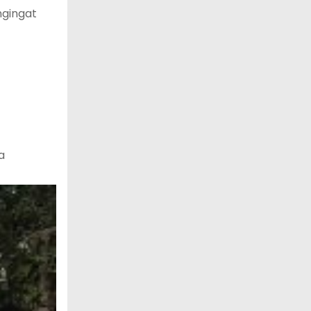
ngingat
a