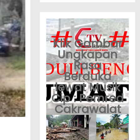
Klik Gambar
Ungkapan
Rasa
Berduka
lewat Musik
Cip : Pemred
Cakrawalat
v