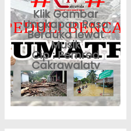
Klik Gambar
Ungkapan Rasa
Berduka lewat
Musik
Cip : Pemred
Cakrawalatv