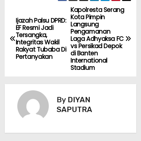
Kapolresta Serang
Kota Pimpin
Ijazah Palsu DPRD:
Langsung
EF Resmi Jadi
Pengamanan
Tersangka,
Laga Adhyaksa FC
Integritas Wakil
vs Persikad Depok
Rakyat Tubaba Di
di Banten
Pertanyakan
International
Stadium
By
DIYAN
SAPUTRA