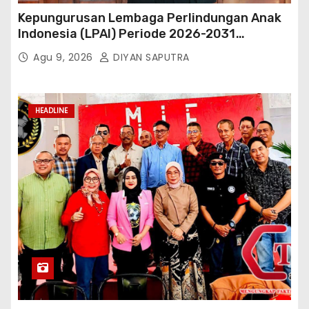
Kepungurusan Lembaga Perlindungan Anak
Indonesia (LPAI) Periode 2026-2031
Terbentuk, Wakil Kordinator Nasional Tim
Agu 9, 2026
DIYAN SAPUTRA
Reaksi Cepat Perlindungan Perempuan Anak
(Wakornas TRCPPA) Muhammad Gufron
Mengapresiasi Dan Beri Selamat
HEADLINE