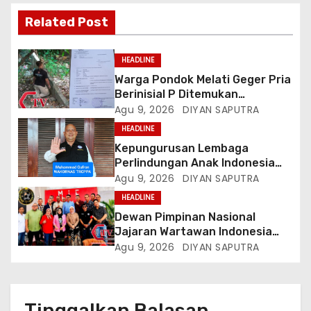
Related Post
HEADLINE
Warga Pondok Melati Geger Pria
Berinisial P Ditemukan
Meninggal Diduga Akibat
Agu 9, 2026
DIYAN SAPUTRA
Tekanan Hutang
HEADLINE
Kepungurusan Lembaga
Perlindungan Anak Indonesia
(LPAI) Periode 2026-2031
Agu 9, 2026
DIYAN SAPUTRA
Terbentuk, Wakil Kordinator
HEADLINE
Nasional Tim Reaksi Cepat
Dewan Pimpinan Nasional
Perlindungan Perempuan Anak
Jajaran Wartawan Indonesia
(Wakornas TRCPPA) Muhammad
(DPN-JWI) Menggelar Rapat
Agu 9, 2026
DIYAN SAPUTRA
Gufron Mengapresiasi Dan Beri
Konsolidasi Dan Restrukturisasi
Selamat
Di Jakarta
Tinggalkan Balasan