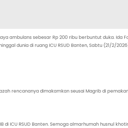
a ambulans sebesar Rp 200 ribu berbuntut duka. Ida Fa
nggal dunia di ruang ICU RSUD Banten, Sabtu (21/2/2026)
enazah rencananya dimakamkan seusai Magrib di pemak
0 WIB di ICU RSUD Banten. Semoga almarhumah husnul khot