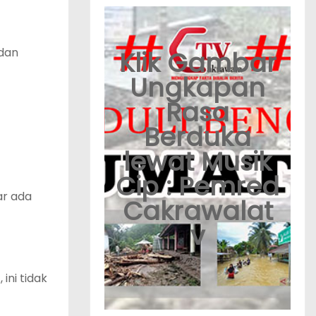
 dan
Klik Gambar
Ungkapan
Rasa
Berduka
lewat Musik
Cip : Pemred
ar ada
Cakrawalat
v
ni tidak