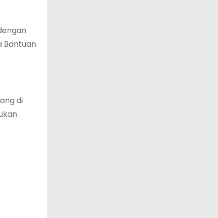
 dengan
ma Bantuan
ang di
jukan