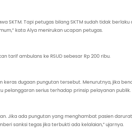
a SKTM. Tapi petugas bilang SKTM sudah tidak berlaku
 umum,” kata Alya menirukan ucapan petugas.
n tarif ambulans ke RSUD sebesar Rp 200 ribu.
m keras dugaan pungutan tersebut. Menurutnya, jika ben
u pelanggaran serius terhadap prinsip pelayanan publik.
n. Jika ada pungutan yang menghambat pasien darurat, i
i sanksi tegas jika terbukti ada kelalaian,” ujarnya.