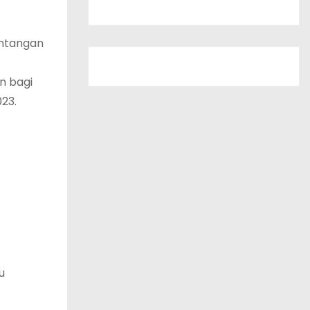
entangan
n bagi
23.
u