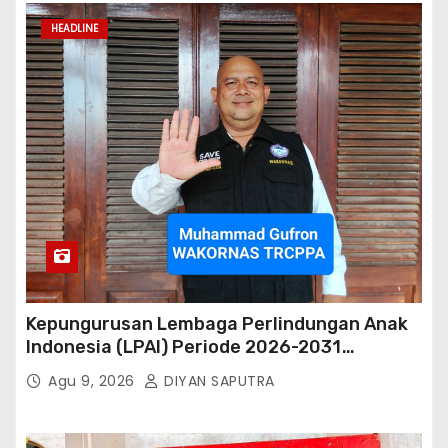
HEADLINE
Kepungurusan Lembaga Perlindungan Anak
Indonesia (LPAI) Periode 2026-2031
Terbentuk, Wakil Kordinator Nasional Tim
Agu 9, 2026
DIYAN SAPUTRA
Reaksi Cepat Perlindungan Perempuan Anak
(Wakornas TRCPPA) Muhammad Gufron
Mengapresiasi Dan Beri Selamat