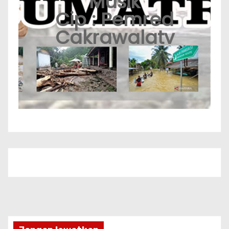
Musik
Cip : Pemred
Cakrawalatv