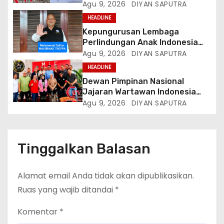
Meninggal Diduga Akibat
Agu 9, 2026
DIYAN SAPUTRA
Tekanan Hutang
HEADLINE
Kepungurusan Lembaga
Perlindungan Anak Indonesia
(LPAI) Periode 2026-2031
Agu 9, 2026
DIYAN SAPUTRA
Terbentuk, Wakil Kordinator
HEADLINE
Nasional Tim Reaksi Cepat
Dewan Pimpinan Nasional
Perlindungan Perempuan Anak
Jajaran Wartawan Indonesia
(Wakornas TRCPPA) Muhammad
(DPN-JWI) Menggelar Rapat
Agu 9, 2026
DIYAN SAPUTRA
Gufron Mengapresiasi Dan Beri
Konsolidasi Dan Restrukturisasi
Selamat
Di Jakarta
Tinggalkan Balasan
Alamat email Anda tidak akan dipublikasikan.
Ruas yang wajib ditandai
*
Komentar
*