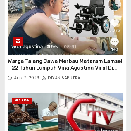
Warga Talang Jawa Merbau Mataram Lamsel
– 22 Tahun Lumpuh Vina Agustina Viral Di
Tiktok Inginkan Kursi Roda Listrik, Kepala
Agu 7, 2026
DIYAN SAPUTRA
Perwakilan Provinsi Lampung Media
Cakrawala Tv Meminta Pemda Lamsel
Bertindak
HEADLINE