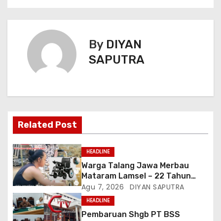
By
DIYAN
SAPUTRA
Related Post
HEADLINE
Warga Talang Jawa Merbau
Mataram Lamsel – 22 Tahun
Lumpuh Vina Agustina Viral Di
Agu 7, 2026
DIYAN SAPUTRA
Tiktok Inginkan Kursi Roda
HEADLINE
Listrik, Kepala Perwakilan
Pembaruan Shgb PT BSS
Provinsi Lampung Media