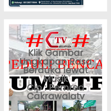
Klik Gambar
Ungkapan Rasa
Berduka lewat
Musik
Cip : Pemred
Cakrawalatv