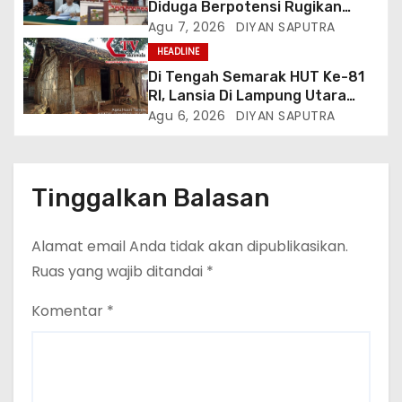
Diduga Berpotensi Rugikan
Cakrawala Tv Meminta Pemda
Negara, Kementrian ATR/BPN Di
Agu 7, 2026
DIYAN SAPUTRA
Lamsel Bertindak
Gugat Di PTUN Jakarta
HEADLINE
Di Tengah Semarak HUT Ke-81
RI, Lansia Di Lampung Utara
Hidup Memprihatinkan
Agu 6, 2026
DIYAN SAPUTRA
Tinggalkan Balasan
Alamat email Anda tidak akan dipublikasikan.
Ruas yang wajib ditandai
*
Komentar
*