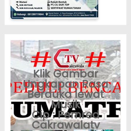
Klik Gambar
Ungkapan Rasa
Berduka lewat
Musik
Cip : Pemred
Cakrawalatv