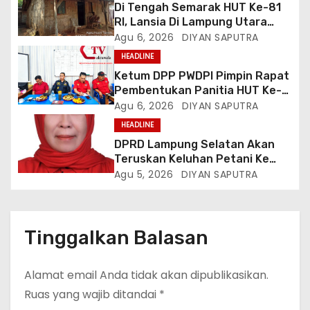
Di Tengah Semarak HUT Ke-81
RI, Lansia Di Lampung Utara
Hidup Memprihatinkan
Agu 6, 2026
DIYAN SAPUTRA
HEADLINE
Ketum DPP PWDPI Pimpin Rapat
Pembentukan Panitia HUT Ke-4,
Berikut Susunan Dan Rangkaian
Agu 6, 2026
DIYAN SAPUTRA
Kegiatannya
HEADLINE
DPRD Lampung Selatan Akan
Teruskan Keluhan Petani Ke
Dinas Terkait, Minta Audit
Agu 5, 2026
DIYAN SAPUTRA
Penyaluran Pupuk Bersubsidi Di
Desa Budi Lestari
Tinggalkan Balasan
Alamat email Anda tidak akan dipublikasikan.
Ruas yang wajib ditandai
*