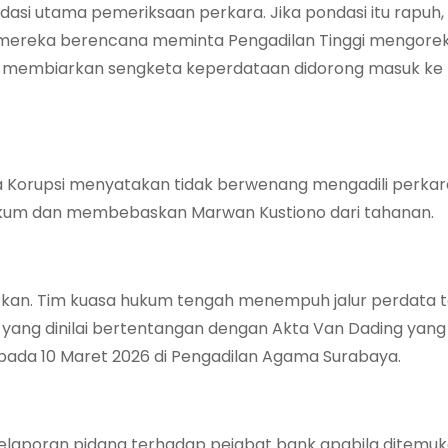
asi utama pemeriksaan perkara. Jika pondasi itu rapuh, 
u, mereka berencana meminta Pengadilan Tinggi mengorek
lai membiarkan sengketa keperdataan didorong masuk ke
 Korupsi menyatakan tidak berwenang mengadili perkara
 hukum dan membebaskan Marwan Kustiono dari tahanan.
siapkan. Tim kuasa hukum tengah menempuh jalur perdata
 yang dinilai bertentangan dengan Akta Van Dading yang
 pada 10 Maret 2026 di Pengadilan Agama Surabaya.
pelaporan pidana terhadap pejabat bank apabila ditemu