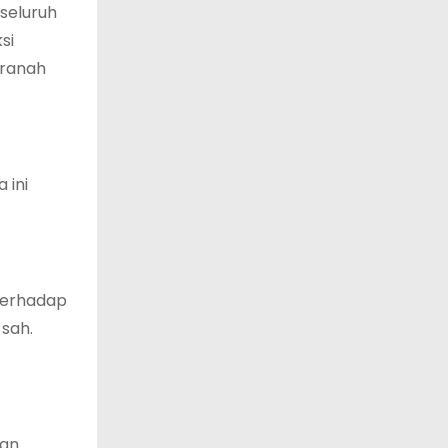
seluruh
si
 ranah
 ini
 terhadap
 sah.
kan