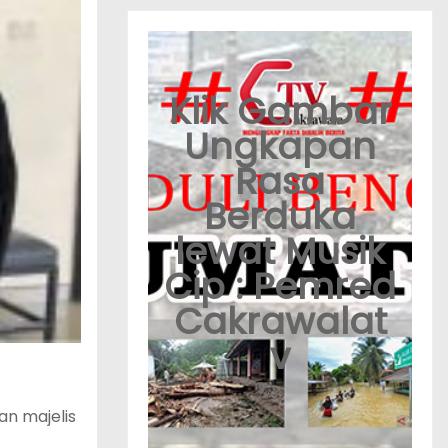
Klik Gambar
Ungkapan
Rasa
Berduka
lewat Musik
Cip : Pemred
Cakrawalat
v
an majelis