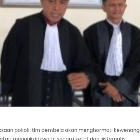
eriksaan pokok, tim pembela akan menghormati kewenang
tetap menguji dakwaan secara ketat dan sistematis.