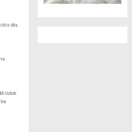
ata dia,
mi
i tidak
 ke