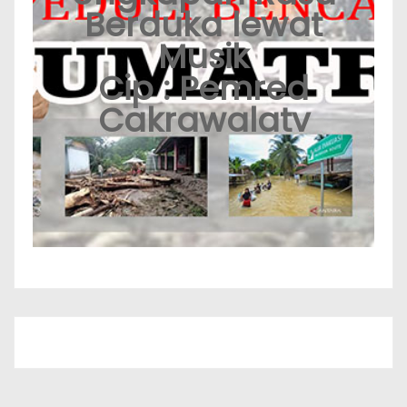
Berduka lewat
Musik
Cip : Pemred
Cakrawalatv