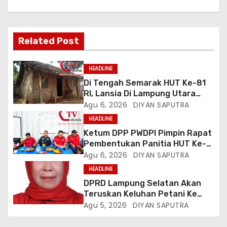
Related Post
HEADLINE
Di Tengah Semarak HUT Ke-81
RI, Lansia Di Lampung Utara
Hidup Memprihatinkan
Agu 6, 2026
DIYAN SAPUTRA
HEADLINE
Ketum DPP PWDPI Pimpin Rapat
Pembentukan Panitia HUT Ke-4,
Berikut Susunan Dan Rangkaian
Agu 6, 2026
DIYAN SAPUTRA
Kegiatannya
HEADLINE
DPRD Lampung Selatan Akan
Teruskan Keluhan Petani Ke
Dinas Terkait, Minta Audit
Agu 5, 2026
DIYAN SAPUTRA
Penyaluran Pupuk Bersubsidi Di
Desa Budi Lestari