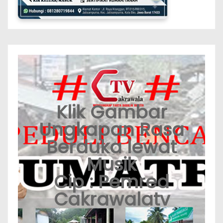
Klik Gambar
Ungkapan Rasa
Berduka lewat
Musik
Cip : Pemred
Cakrawalatv