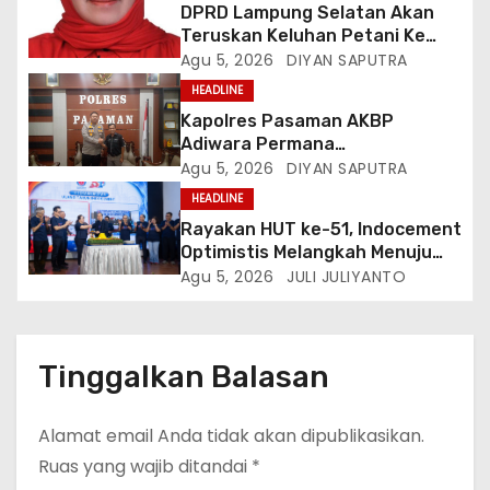
DPRD Lampung Selatan Akan
Teruskan Keluhan Petani Ke
Dinas Terkait, Minta Audit
Agu 5, 2026
DIYAN SAPUTRA
Penyaluran Pupuk Bersubsidi Di
HEADLINE
Desa Budi Lestari
Kapolres Pasaman AKBP
Adiwara Permana
Anggawisastra S.I.K. Sambut
Agu 5, 2026
DIYAN SAPUTRA
Kedatangan Kepala Cakrawala
HEADLINE
Tv Sumatera Barat
Rayakan HUT ke-51, Indocement
Optimistis Melangkah Menuju
Masa Depan Lebih Hijau
Agu 5, 2026
JULI JULIYANTO
Tinggalkan Balasan
Alamat email Anda tidak akan dipublikasikan.
Ruas yang wajib ditandai
*