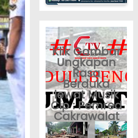
Klik Gambar
Ungkapan
Rasa
Berduka
lewat Musik
Cip : Pemred
Cakrawalat
v