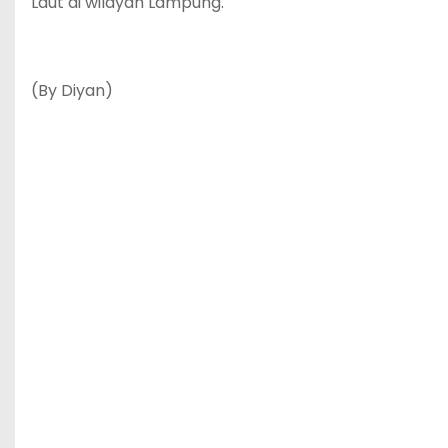
Laut di wilayah Lampung.
(By Diyan)