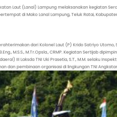
tan Laut (Lanal) Lampung melaksanakan kegiatan Ser
ertempat di Mako Lanal Lampung, Teluk Ratai, Kabupate
terimakan dari Kolonel Laut (P) Krido Satriyo Utomo, S.
.Eng., M.S.S., M.Tr.Opsla., CRMP. Kegiatan Sertijab dipimpi
) III Laksda TNI Uki Prasetia, S.T., M.M. selaku Inspekt
an dan pembinaan organisasi di lingkungan TNI Angkatan