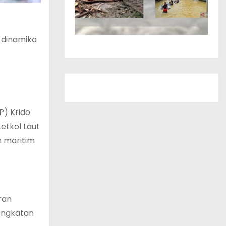
 dinamika
P) Krido
etkol Laut
n maritim
ran
Angkatan