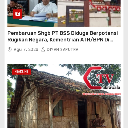
Pembaruan Shgb PT BSS Diduga Berpotensi
Rugikan Negara, Kementrian ATR/BPN Di
Gugat Di PTUN Jakarta
Agu 7, 2026
DIYAN SAPUTRA
HEADLINE