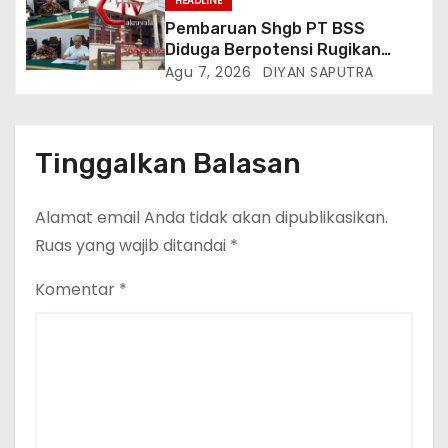
HEADLINE
Listrik, Kepala Perwakilan
Pembaruan Shgb PT BSS
Provinsi Lampung Media
Diduga Berpotensi Rugikan
Cakrawala Tv Meminta Pemda
Negara, Kementrian ATR/BPN Di
Agu 7, 2026
DIYAN SAPUTRA
Lamsel Bertindak
Gugat Di PTUN Jakarta
Tinggalkan Balasan
Alamat email Anda tidak akan dipublikasikan.
Ruas yang wajib ditandai
*
Komentar
*