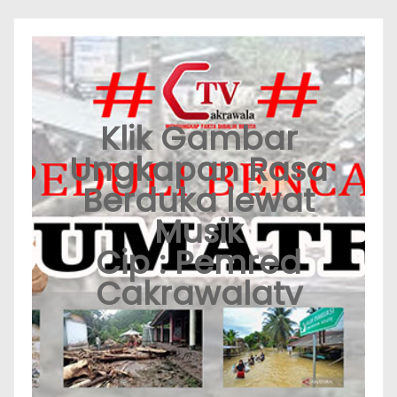
Klik Gambar
Ungkapan Rasa
Berduka lewat
Musik
Cip : Pemred
Cakrawalatv