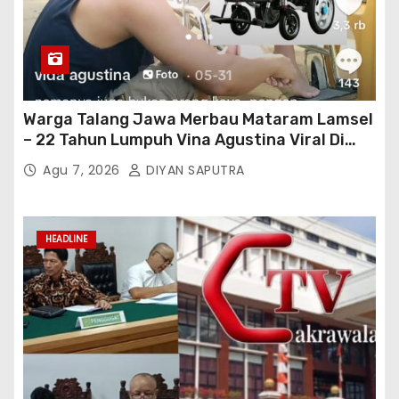
Warga Talang Jawa Merbau Mataram Lamsel
– 22 Tahun Lumpuh Vina Agustina Viral Di
Tiktok Inginkan Kursi Roda Listrik, Kepala
Agu 7, 2026
DIYAN SAPUTRA
Perwakilan Provinsi Lampung Media
Cakrawala Tv Meminta Pemda Lamsel
Bertindak
HEADLINE