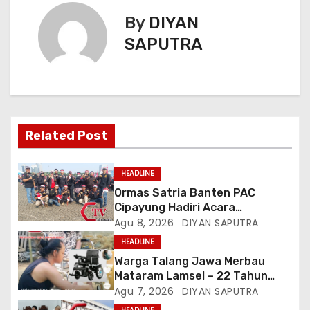
By
DIYAN
SAPUTRA
Related Post
HEADLINE
Ormas Satria Banten PAC
Cipayung Hadiri Acara
Menjelang HUT Ke-81
Agu 8, 2026
DIYAN SAPUTRA
Kemerdekaan RI Di Silang Monas
HEADLINE
Warga Talang Jawa Merbau
Mataram Lamsel – 22 Tahun
Lumpuh Vina Agustina Viral Di
Agu 7, 2026
DIYAN SAPUTRA
Tiktok Inginkan Kursi Roda