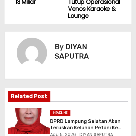
13 Miliar
Tutup Operasional
Venos Karaoke &
Lounge
By
DIYAN
SAPUTRA
Related Post
HEADLINE
DPRD Lampung Selatan Akan
Teruskan Keluhan Petani Ke
Dinas Terkait, Minta Audit
Agu 5, 2026
DIYAN SAPUTRA