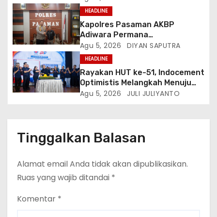
Penyaluran Pupuk Bersubsidi Di
HEADLINE
Desa Budi Lestari
Kapolres Pasaman AKBP
Adiwara Permana
Anggawisastra S.I.K. Sambut
Agu 5, 2026
DIYAN SAPUTRA
Kedatangan Kepala Cakrawala
HEADLINE
Tv Sumatera Barat
Rayakan HUT ke-51, Indocement
Optimistis Melangkah Menuju
Masa Depan Lebih Hijau
Agu 5, 2026
JULI JULIYANTO
Tinggalkan Balasan
Alamat email Anda tidak akan dipublikasikan.
Ruas yang wajib ditandai
*
Komentar
*