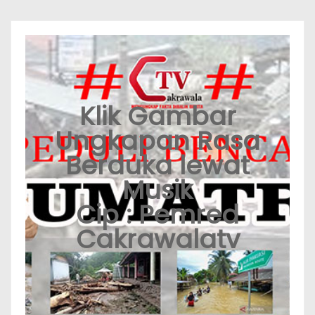
Klik Gambar
Ungkapan Rasa
Berduka lewat
Musik
Cip : Pemred
Cakrawalatv