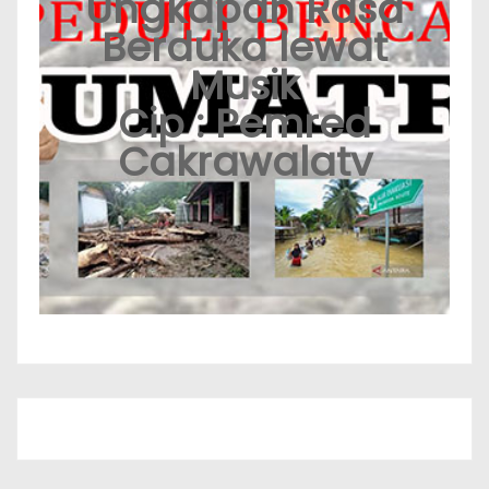
Ungkapan Rasa
Berduka lewat
Musik
Cip : Pemred
Cakrawalatv