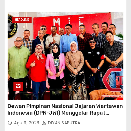
Reaksi Cepat Perlindungan Perempuan Anak
(Wakornas TRCPPA) Muhammad Gufron
Mengapresiasi Dan Beri Selamat
HEADLINE
Dewan Pimpinan Nasional Jajaran Wartawan
Indonesia (DPN-JWI) Menggelar Rapat
Konsolidasi Dan Restrukturisasi Di Jakarta
Agu 9, 2026
DIYAN SAPUTRA