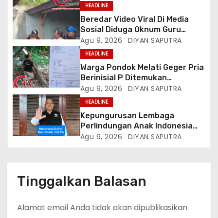
HEADLINE
Beredar Video Viral Di Media
Sosial Diduga Oknum Guru
Menampar Murid Di Halaman
Agu 9, 2026
DIYAN SAPUTRA
Parkir Sekolah
HEADLINE
Warga Pondok Melati Geger Pria
Berinisial P Ditemukan
Meninggal Diduga Akibat
Agu 9, 2026
DIYAN SAPUTRA
Tekanan Hutang
HEADLINE
Kepungurusan Lembaga
Perlindungan Anak Indonesia
(LPAI) Periode 2026-2031
Agu 9, 2026
DIYAN SAPUTRA
Terbentuk, Wakil Kordinator
Nasional Tim Reaksi Cepat
Perlindungan Perempuan Anak
(Wakornas TRCPPA) Muhammad
Tinggalkan Balasan
Gufron Mengapresiasi Dan Beri
Selamat
Alamat email Anda tidak akan dipublikasikan.