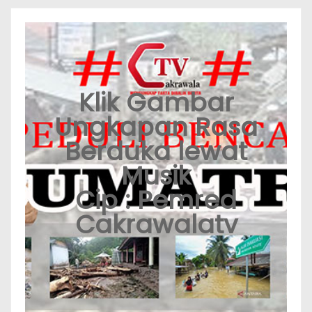
Klik Gambar
Ungkapan Rasa
Berduka lewat
Musik
Cip : Pemred
Cakrawalatv