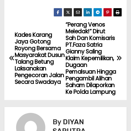
“Perang Venos
Meledak!” Dirut
Kades Karang
Sah Dan Komisaris
Jaya Gotong
PT.Faza Satria
Royong Bersama
Gianny Saling
Masyarakat Dusun
Klaim Kepemilikan,
Talang Betung
Dugaan
Laksanakan
Pemalsuan Hingga
Pengecoran Jalan
Pengambil Alihan
Secara Swadaya
Saham Dilaporkan
Ke Polda Lampung
By
DIYAN
SAPUTRA