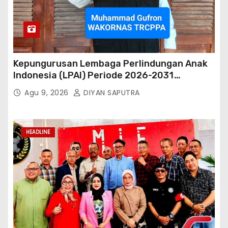
Kepungurusan Lembaga Perlindungan Anak
Indonesia (LPAI) Periode 2026-2031
Terbentuk, Wakil Kordinator Nasional Tim
Agu 9, 2026
DIYAN SAPUTRA
Reaksi Cepat Perlindungan Perempuan Anak
(Wakornas TRCPPA) Muhammad Gufron
Mengapresiasi Dan Beri Selamat
HEADLINE