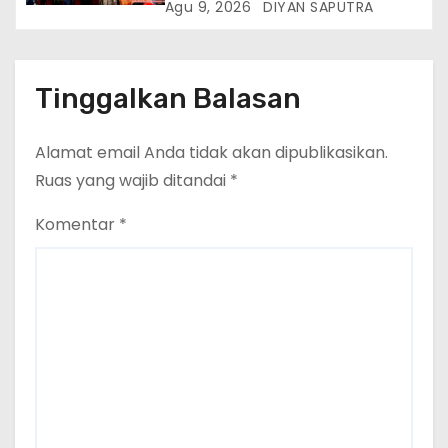
(DPN-JWI) Menggelar Rapat
Agu 9, 2026
DIYAN SAPUTRA
Gufron Mengapresiasi Dan Beri
Konsolidasi Dan Restrukturisasi
Selamat
Di Jakarta
Tinggalkan Balasan
Alamat email Anda tidak akan dipublikasikan.
Ruas yang wajib ditandai
*
Komentar
*