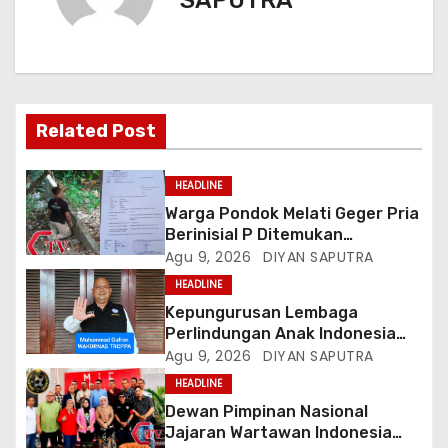
Related Post
HEADLINE
Warga Pondok Melati Geger Pria
Berinisial P Ditemukan
Meninggal Diduga Akibat
Agu 9, 2026
DIYAN SAPUTRA
Tekanan Hutang
HEADLINE
Kepungurusan Lembaga
Perlindungan Anak Indonesia
(LPAI) Periode 2026-2031
Agu 9, 2026
DIYAN SAPUTRA
Terbentuk, Wakil Kordinator
HEADLINE
Nasional Tim Reaksi Cepat
Dewan Pimpinan Nasional
Perlindungan Perempuan Anak
Jajaran Wartawan Indonesia
(Wakornas TRCPPA) Muhammad