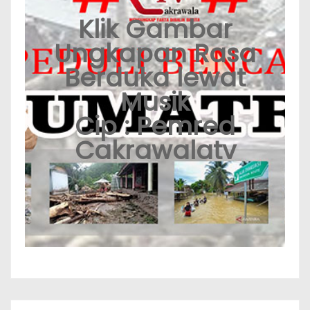
Klik Gambar
Ungkapan Rasa
Berduka lewat
Musik
Cip : Pemred
Cakrawalatv