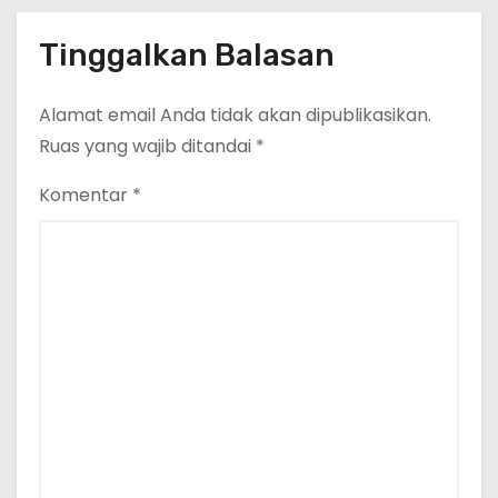
Provinsi Lampung Media
Cakrawala Tv Meminta Pemda
Tinggalkan Balasan
Lamsel Bertindak
Alamat email Anda tidak akan dipublikasikan.
Ruas yang wajib ditandai
*
Komentar
*