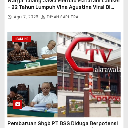
Warga Talang Jawa Merbau Mataram Lamsel
– 22 Tahun Lumpuh Vina Agustina Viral Di
Tiktok Inginkan Kursi Roda Listrik, Kepala
Agu 7, 2026
DIYAN SAPUTRA
Perwakilan Provinsi Lampung Media
Cakrawala Tv Meminta Pemda Lamsel
Bertindak
HEADLINE
Pembaruan Shgb PT BSS Diduga Berpotensi