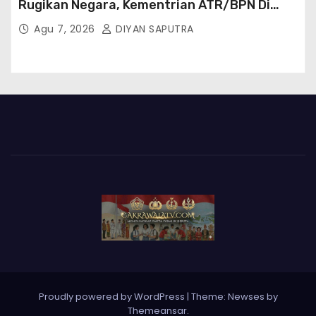
Rugikan Negara, Kementrian ATR/BPN Di
Gugat Di PTUN Jakarta
Agu 7, 2026
DIYAN SAPUTRA
Proudly powered by WordPress
|
Theme: Newses by
Themeansar
.