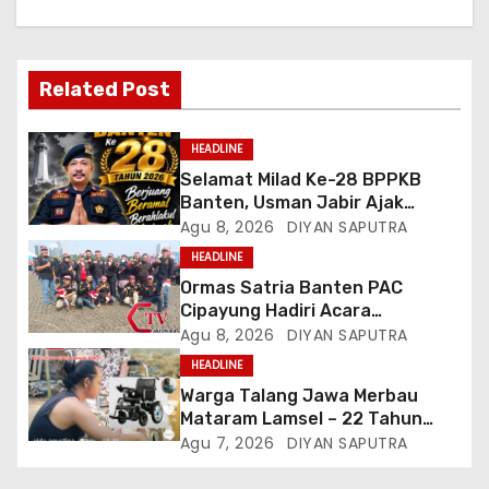
Related Post
HEADLINE
Selamat Milad Ke-28 BPPKB
Banten, Usman Jabir Ajak
Perkuat Solidaritas Dan
Agu 8, 2026
DIYAN SAPUTRA
Kebersamaan
HEADLINE
Ormas Satria Banten PAC
Cipayung Hadiri Acara
Menjelang HUT Ke-81
Agu 8, 2026
DIYAN SAPUTRA
Kemerdekaan RI Di Silang Monas
HEADLINE
Warga Talang Jawa Merbau
Mataram Lamsel – 22 Tahun
Lumpuh Vina Agustina Viral Di
Agu 7, 2026
DIYAN SAPUTRA
Tiktok Inginkan Kursi Roda
Listrik, Kepala Perwakilan