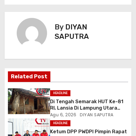
By
DIYAN
SAPUTRA
Related Post
HEADLINE
Di Tengah Semarak HUT Ke-81
RI, Lansia Di Lampung Utara
Hidup Memprihatinkan
Agu 6, 2026
DIYAN SAPUTRA
HEADLINE
Ketum DPP PWDPI Pimpin Rapat