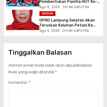
Pembentukan Panitia HUT Ke-4,
Berikut Susunan Dan Rangkaian
Agu 6, 2026
DIYAN SAPUTRA
Kegiatannya
HEADLINE
DPRD Lampung Selatan Akan
Teruskan Keluhan Petani Ke
Dinas Terkait, Minta Audit
Agu 5, 2026
DIYAN SAPUTRA
Penyaluran Pupuk Bersubsidi Di
Desa Budi Lestari
Tinggalkan Balasan
Alamat email Anda tidak akan dipublikasikan.
Ruas yang wajib ditandai
*
Komentar
*