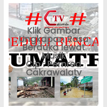
Klik Gambar
Ungkapan Rasa
Berduka lewat
Musik
Cip : Pemred
Cakrawalatv