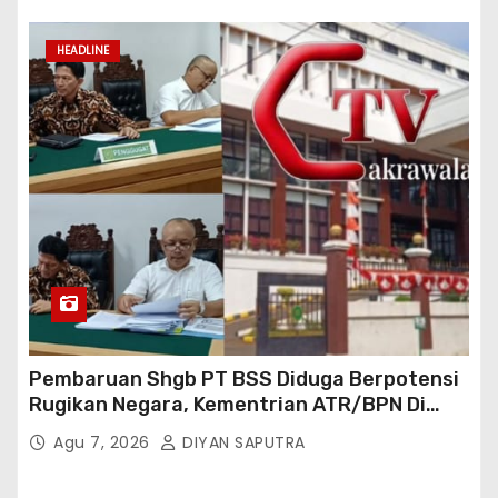
Cakrawala Tv Meminta Pemda Lamsel
Bertindak
HEADLINE
Pembaruan Shgb PT BSS Diduga Berpotensi
Rugikan Negara, Kementrian ATR/BPN Di
Gugat Di PTUN Jakarta
Agu 7, 2026
DIYAN SAPUTRA