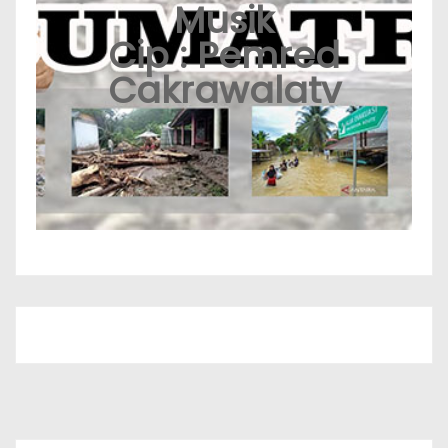
Musik
Cip : Pemred
Cakrawalatv