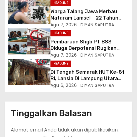
HEADLINE
Warga Talang Jawa Merbau
Mataram Lamsel – 22 Tahun
Lumpuh Vina Agustina Viral Di
Agu 7, 2026
DIYAN SAPUTRA
Tiktok Inginkan Kursi Roda
HEADLINE
Listrik, Kepala Perwakilan
Pembaruan Shgb PT BSS
Provinsi Lampung Media
Diduga Berpotensi Rugikan
Cakrawala Tv Meminta Pemda
Negara, Kementrian ATR/BPN Di
Agu 7, 2026
DIYAN SAPUTRA
Lamsel Bertindak
Gugat Di PTUN Jakarta
HEADLINE
Di Tengah Semarak HUT Ke-81
RI, Lansia Di Lampung Utara
Hidup Memprihatinkan
Agu 6, 2026
DIYAN SAPUTRA
Tinggalkan Balasan
Alamat email Anda tidak akan dipublikasikan.