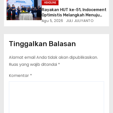
Kedatangan Kepala Cakrawala
HEADLINE
Tv Sumatera Barat
Rayakan HUT ke-51, Indocement
Optimistis Melangkah Menuju
Masa Depan Lebih Hijau
Agu 5, 2026
JULI JULIYANTO
Tinggalkan Balasan
Alamat email Anda tidak akan dipublikasikan.
Ruas yang wajib ditandai
*
Komentar
*