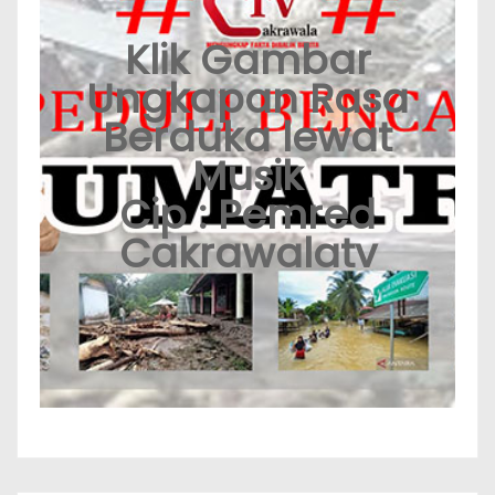
Klik Gambar
Ungkapan Rasa
Berduka lewat
Musik
Cip : Pemred
Cakrawalatv