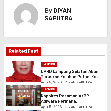
By
DIYAN
SAPUTRA
Related Post
HEADLINE
DPRD Lampung Selatan Akan
Teruskan Keluhan Petani Ke
Dinas Terkait, Minta Audit
Agu 5, 2026
DIYAN SAPUTRA
Penyaluran Pupuk Bersubsidi Di
HEADLINE
Desa Budi Lestari
Kapolres Pasaman AKBP
Adiwara Permana
Anggawisastra S.I.K. Sambut
Agu 5, 2026
DIYAN SAPUTRA