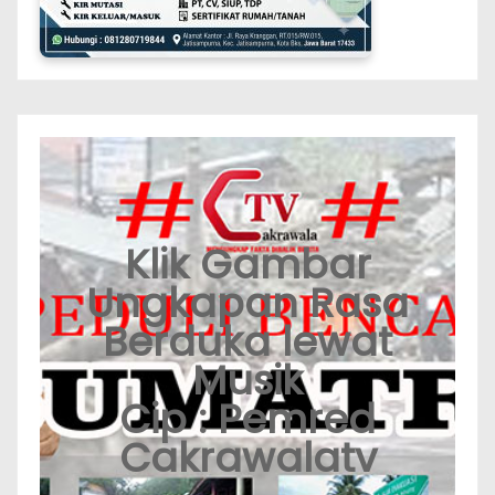
Klik Gambar
Ungkapan Rasa
Berduka lewat
Musik
Cip : Pemred
Cakrawalatv