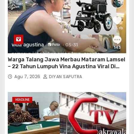
Warga Talang Jawa Merbau Mataram Lamsel
– 22 Tahun Lumpuh Vina Agustina Viral Di
Tiktok Inginkan Kursi Roda Listrik, Kepala
Agu 7, 2026
DIYAN SAPUTRA
Perwakilan Provinsi Lampung Media
Cakrawala Tv Meminta Pemda Lamsel
Bertindak
HEADLINE