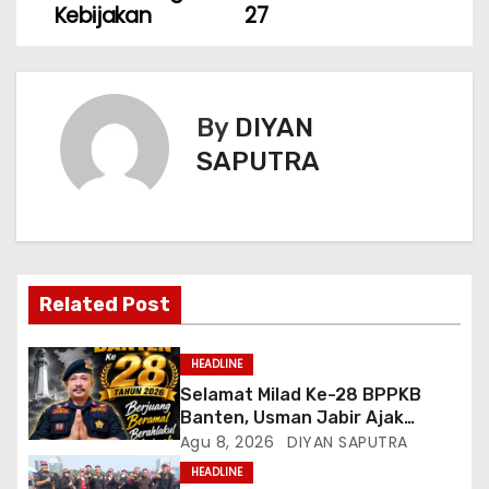
Kebijakan
27
By
DIYAN
SAPUTRA
Related Post
HEADLINE
Selamat Milad Ke-28 BPPKB
Banten, Usman Jabir Ajak
Perkuat Solidaritas Dan
Agu 8, 2026
DIYAN SAPUTRA
Kebersamaan
HEADLINE