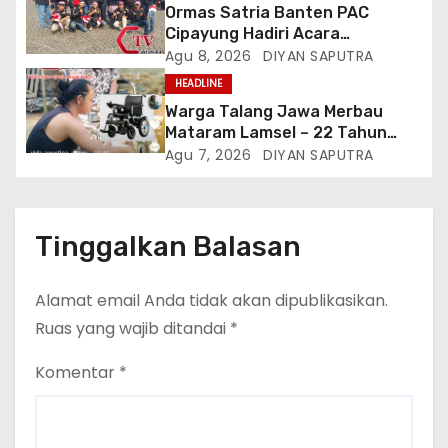
Ormas Satria Banten PAC
Cipayung Hadiri Acara
Menjelang HUT Ke-81
Agu 8, 2026
DIYAN SAPUTRA
Kemerdekaan RI Di Silang Monas
HEADLINE
Warga Talang Jawa Merbau
Mataram Lamsel – 22 Tahun
Lumpuh Vina Agustina Viral Di
Agu 7, 2026
DIYAN SAPUTRA
Tiktok Inginkan Kursi Roda
Listrik, Kepala Perwakilan
Provinsi Lampung Media
Cakrawala Tv Meminta Pemda
Tinggalkan Balasan
Lamsel Bertindak
Alamat email Anda tidak akan dipublikasikan.
Ruas yang wajib ditandai
*
Komentar
*