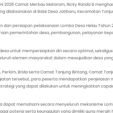
ni 2026 Camat Merbau Mataram, Ricky Randa B menghad
ng dilaksanakan di Balai Desa Jatibaru, Kecamatan Tanj
gian dari persiapan pelaksanaan Lomba Desa Helau Tahun
garaan pemerintahan desa, pembangunan, pelayanan kep
.
esa untuk mempersiapkan diri secara optimal, sekaligus
seluruh elemen masyarakat dalam mewujudkan desa yang
D, Perkim, Brida serta Camat Tanjung Bintang, Camat Tanj
iatan tersebut, para peserta mendapatkan penjelasan
strategi yang dapat dilakukan untuk meningkatkan capai
ruh desa dapat memahami secara menyeluruh mekanisme Lo
 potensi serta keunggulan yang dimiliki guna meraih h