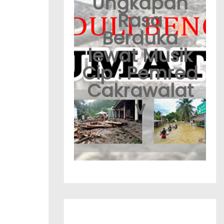
Ungkapan
Rasa
Berduka
lewat Musik
Cip : Pemred
Cakrawalat
v