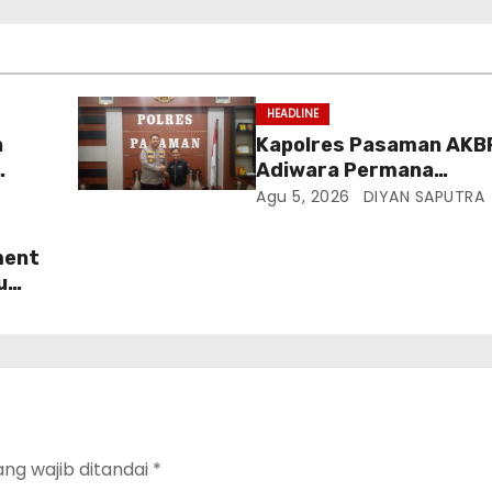
HEADLINE
n
Kapolres Pasaman AKB
Adiwara Permana
Anggawisastra S.I.K. 
Agu 5, 2026
DIYAN SAPUTRA
 Di
Kedatangan Kepala Cak
Tv Sumatera Barat
ment
u
ang wajib ditandai
*