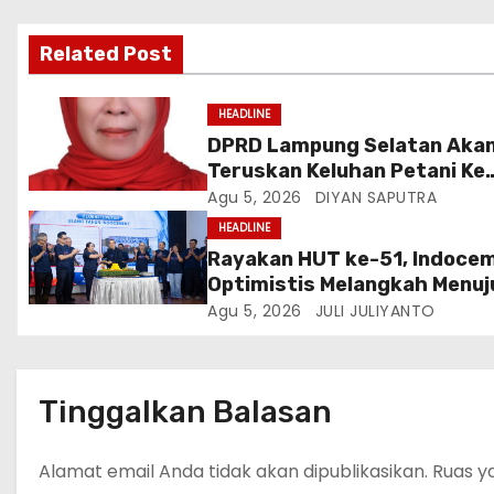
Related Post
HEADLINE
DPRD Lampung Selatan Aka
Teruskan Keluhan Petani Ke
Dinas Terkait, Minta Audit
Agu 5, 2026
DIYAN SAPUTRA
Penyaluran Pupuk Bersubsidi
HEADLINE
Desa Budi Lestari
Rayakan HUT ke-51, Indoce
Optimistis Melangkah Menuj
Masa Depan Lebih Hijau
Agu 5, 2026
JULI JULIYANTO
Tinggalkan Balasan
Alamat email Anda tidak akan dipublikasikan.
Ruas y