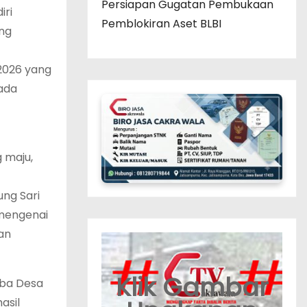
Persiapan Gugatan Pembukaan
iri
Pemblokiran Aset BLBI
ung
 2026 yang
ada
 maju,
ung Sari
 mengenai
an
Klik Gambar
mba Desa
asil