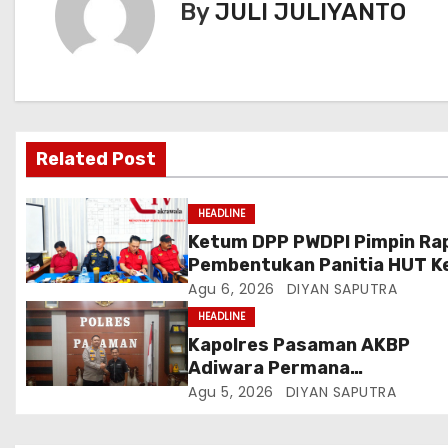
By
JULI JULIYANTO
Related Post
HEADLINE
Ketum DPP PWDPI Pimpin Ra
Pembentukan Panitia HUT K
Berikut Susunan Dan Rangka
Agu 6, 2026
DIYAN SAPUTRA
Kegiatannya
HEADLINE
Kapolres Pasaman AKBP
Adiwara Permana
Anggawisastra S.I.K. Sambu
Agu 5, 2026
DIYAN SAPUTRA
Kedatangan Kepala Cakrawa
Tv Sumatera Barat