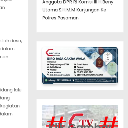
Anggota DPR RI Komisi III H.Beny
an
Utama S.H.M.M Kunjungan Ke
Polres Pasaman
ntah desa,
 dalam
anan
idang lalu
idang
 kegiatan
 dalam
Klik Gambar