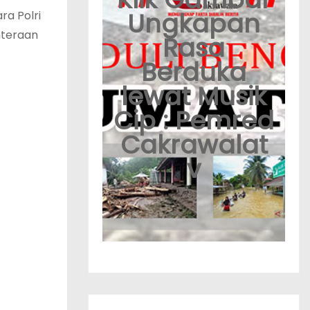
Ungkapan
a Polri
hteraan
Rasa
Berduka
lewat Musik
Cip : Pemred
Cakrawalat
v