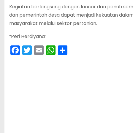
Kegiatan berlangsung dengan lancar dan penuh sem
dan pemerintah desa dapat menjadi kekuatan dal
masyarakat melalui sektor pertanian.
“Peri Herdiyana”
F
T
E
W
S
a
w
m
h
h
c
itt
ai
a
ar
e
er
l
ts
e
b
A
o
p
o
p
k