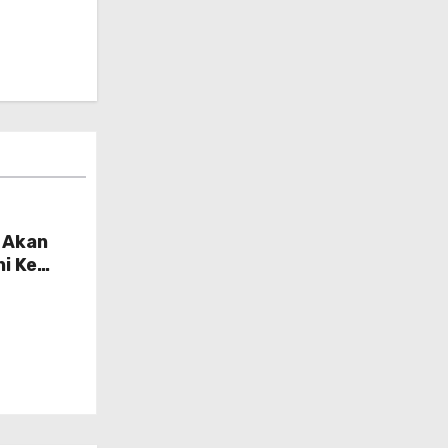
 Akan
i Ke
dit
bsidi Di