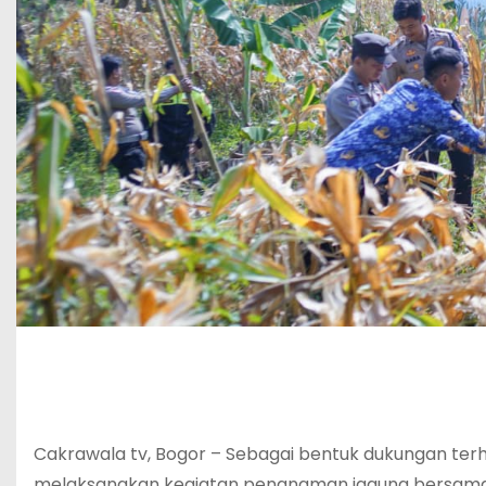
Cakrawala tv, Bogor – Sebagai bentuk dukungan ter
melaksanakan kegiatan penanaman jagung bersama 