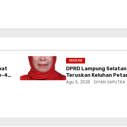
HEADLINE
pat
DPRD Lampung Selatan
e-4,
Teruskan Keluhan Petan
ian
Dinas Terkait, Minta Au
Agu 5, 2026
DIYAN SAPUTRA
Penyaluran Pupuk Bersu
Desa Budi Lestari
t
la