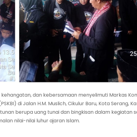
h kehangatan, dan kebersamaan menyelimuti Markas K
BI) di Jalan H.M. Muslich, Cikulur Baru, Kota Serang, K
unan berupa uang tunai dan bingkisan dalam kegiatan so
an nilai-nilai luhur ajaran Islam.