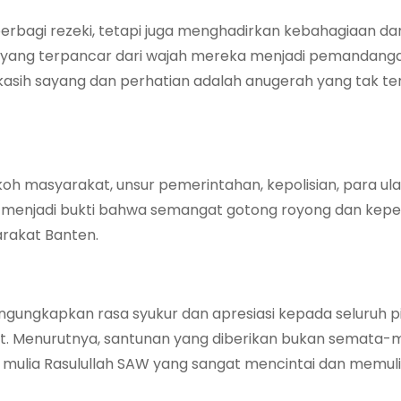
rbagi rezeki, tetapi juga menghadirkan kebahagiaan d
us yang terpancar dari wajah mereka menjadi pemandang
sih sayang dan perhatian adalah anugerah yang tak tern
oh masyarakat, unsur pemerintahan, kepolisian, para ul
ka menjadi bukti bahwa semangat gotong royong dan kepe
arakat Banten.
engungkapkan rasa syukur dan apresiasi kepada seluruh 
but. Menurutnya, santunan yang diberikan bukan semata-
k mulia Rasulullah SAW yang sangat mencintai dan memul