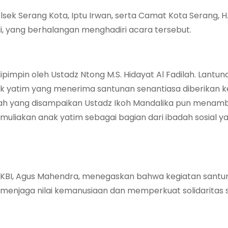
lsek Serang Kota, Iptu Irwan, serta Camat Kota Serang, H.
di, yang berhalangan menghadiri acara tersebut.
pimpin oleh Ustadz Ntong M.S. Hidayat Al Fadilah. Lantun
k yatim yang menerima santunan senantiasa diberikan k
yah yang disampaikan Ustadz Ikoh Mandalika pun menam
iakan anak yatim sebagai bagian dari ibadah sosial yan
KBI, Agus Mahendra, menegaskan bahwa kegiatan santu
enjaga nilai kemanusiaan dan memperkuat solidaritas so