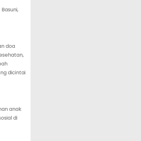
 Basuni,
an doa
esehatan,
bah
g dicintai
nan anak
sial di