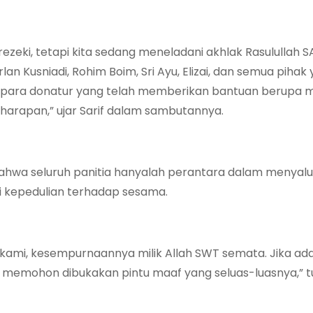
rezeki, tetapi kita sedang meneladani akhlak Rasulullah 
an Kusniadi, Rohim Boim, Sri Ayu, Elizai, dan semua pihak
ada para donatur yang telah memberikan bantuan berupa 
 harapan,” ujar Sarif dalam sambutannya.
ahwa seluruh panitia hanyalah perantara dalam menyal
 kepedulian terhadap sesama.
 kami, kesempurnaannya milik Allah SWT semata. Jika ada
i memohon dibukakan pintu maaf yang seluas-luasnya,” t