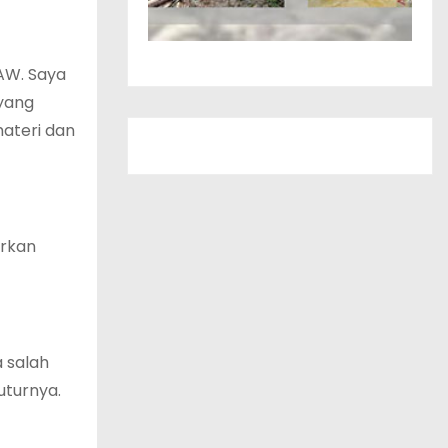
SAW. Saya
 yang
materi dan
urkan
 salah
uturnya.