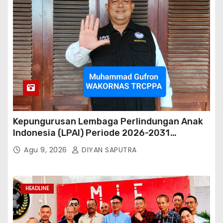
Kepungurusan Lembaga Perlindungan Anak
Indonesia (LPAI) Periode 2026-2031
Terbentuk, Wakil Kordinator Nasional Tim
Agu 9, 2026
DIYAN SAPUTRA
Reaksi Cepat Perlindungan Perempuan Anak
(Wakornas TRCPPA) Muhammad Gufron
Mengapresiasi Dan Beri Selamat
HEADLINE