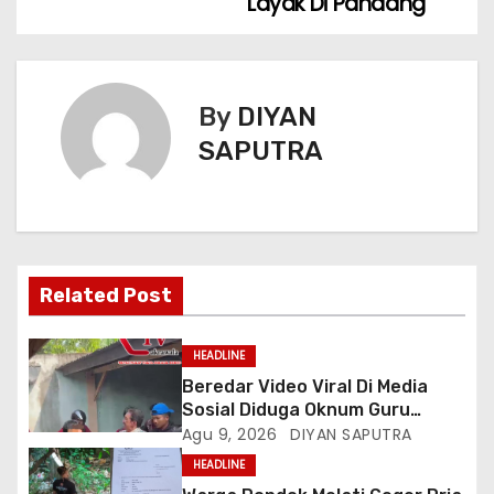
Layak Di Pandang
By
DIYAN
SAPUTRA
Related Post
HEADLINE
Beredar Video Viral Di Media
Sosial Diduga Oknum Guru
Menampar Murid Di Halaman
Agu 9, 2026
DIYAN SAPUTRA
Parkir Sekolah
HEADLINE