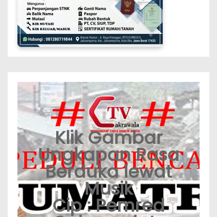
Klik Gambar
Ungkapan Rasa
Berduka lewat
Musik
Cip : Pemred