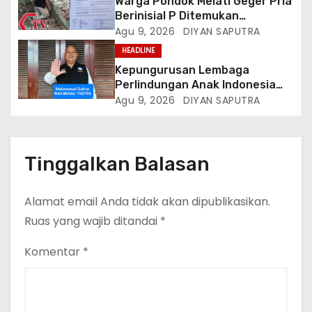
Warga Pondok Melati Geger Pria
Berinisial P Ditemukan
Meninggal Diduga Akibat
Agu 9, 2026
DIYAN SAPUTRA
Tekanan Hutang
HEADLINE
Kepungurusan Lembaga
Perlindungan Anak Indonesia
(LPAI) Periode 2026-2031
Agu 9, 2026
DIYAN SAPUTRA
Terbentuk, Wakil Kordinator
Nasional Tim Reaksi Cepat
Perlindungan Perempuan Anak
(Wakornas TRCPPA) Muhammad
Tinggalkan Balasan
Gufron Mengapresiasi Dan Beri
Selamat
Alamat email Anda tidak akan dipublikasikan.
Ruas yang wajib ditandai
*
Komentar
*