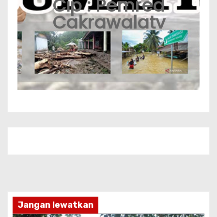
Cip : Pemred
Cakrawalatv
Jangan lewatkan