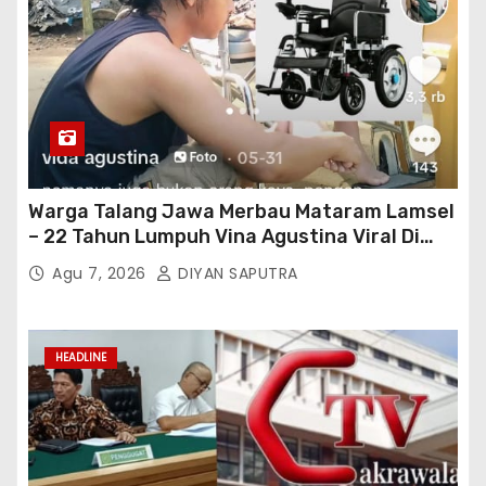
Warga Talang Jawa Merbau Mataram Lamsel
– 22 Tahun Lumpuh Vina Agustina Viral Di
Tiktok Inginkan Kursi Roda Listrik, Kepala
Agu 7, 2026
DIYAN SAPUTRA
Perwakilan Provinsi Lampung Media
Cakrawala Tv Meminta Pemda Lamsel
Bertindak
HEADLINE