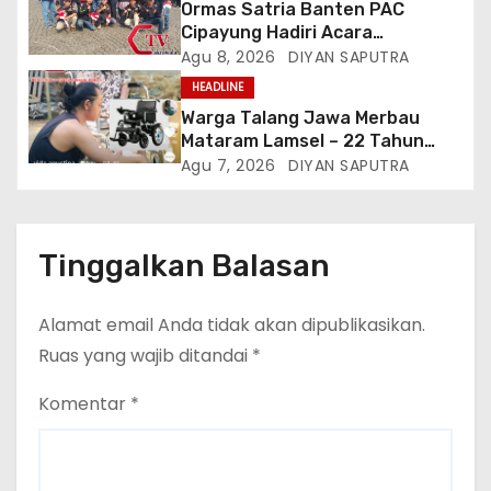
Ormas Satria Banten PAC
Cipayung Hadiri Acara
Menjelang HUT Ke-81
Agu 8, 2026
DIYAN SAPUTRA
Kemerdekaan RI Di Silang Monas
HEADLINE
Warga Talang Jawa Merbau
Mataram Lamsel – 22 Tahun
Lumpuh Vina Agustina Viral Di
Agu 7, 2026
DIYAN SAPUTRA
Tiktok Inginkan Kursi Roda
Listrik, Kepala Perwakilan
Provinsi Lampung Media
Cakrawala Tv Meminta Pemda
Tinggalkan Balasan
Lamsel Bertindak
Alamat email Anda tidak akan dipublikasikan.
Ruas yang wajib ditandai
*
Komentar
*