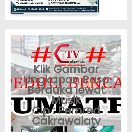
Klik Gambar
Ungkapan Rasa
Berduka lewat
Musik
Cip : Pemred
Cakrawalatv