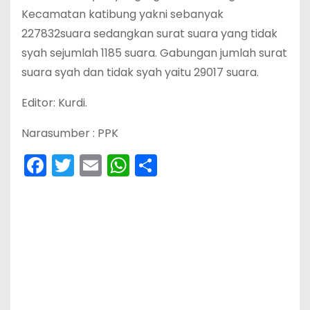
Kecamatan katibung yakni sebanyak
227832suara sedangkan surat suara yang tidak
syah sejumlah 1185 suara. Gabungan jumlah surat
suara syah dan tidak syah yaitu 29017 suara.
Editor: Kurdi.
Narasumber : PPK
F
T
E
W
S
a
w
m
h
h
c
itt
ai
a
ar
e
er
l
ts
e
b
A
o
p
o
p