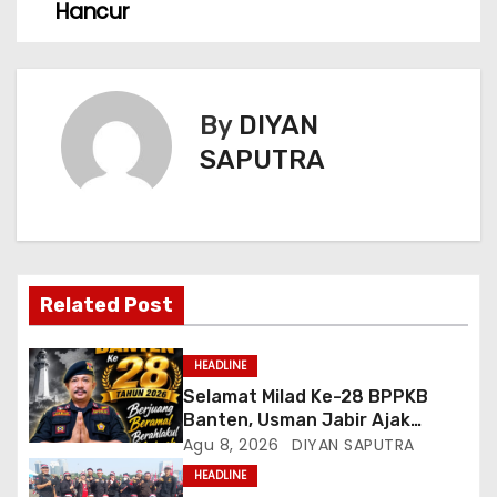
Hancur
By
DIYAN
SAPUTRA
Related Post
HEADLINE
Selamat Milad Ke-28 BPPKB
Banten, Usman Jabir Ajak
Perkuat Solidaritas Dan
Agu 8, 2026
DIYAN SAPUTRA
Kebersamaan
HEADLINE