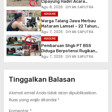
Cipayung Hadiri Acara
Menjelang HUT Ke-81
Agu 8, 2026
DIYAN SAPUTRA
Kemerdekaan RI Di Silang Monas
HEADLINE
Warga Talang Jawa Merbau
Mataram Lamsel – 22 Tahun
Lumpuh Vina Agustina Viral Di
Agu 7, 2026
DIYAN SAPUTRA
Tiktok Inginkan Kursi Roda
HEADLINE
Listrik, Kepala Perwakilan
Pembaruan Shgb PT BSS
Provinsi Lampung Media
Diduga Berpotensi Rugikan
Cakrawala Tv Meminta Pemda
Negara, Kementrian ATR/BPN Di
Agu 7, 2026
DIYAN SAPUTRA
Lamsel Bertindak
Gugat Di PTUN Jakarta
Tinggalkan Balasan
Alamat email Anda tidak akan dipublikasikan.
Ruas yang wajib ditandai
*
Komentar
*