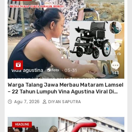
Warga Talang Jawa Merbau Mataram Lamsel
– 22 Tahun Lumpuh Vina Agustina Viral Di
Tiktok Inginkan Kursi Roda Listrik, Kepala
Agu 7, 2026
DIYAN SAPUTRA
Perwakilan Provinsi Lampung Media
Cakrawala Tv Meminta Pemda Lamsel
Bertindak
HEADLINE