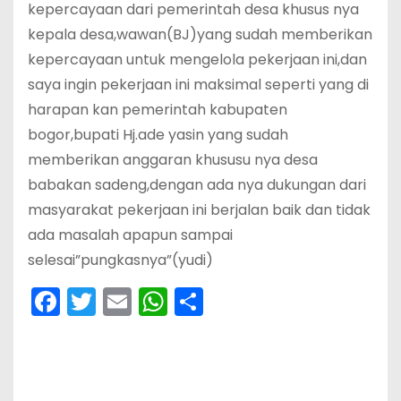
kepercayaan dari pemerintah desa khusus nya
kepala desa,wawan(BJ)yang sudah memberikan
kepercayaan untuk mengelola pekerjaan ini,dan
saya ingin pekerjaan ini maksimal seperti yang di
harapan kan pemerintah kabupaten
bogor,bupati Hj.ade yasin yang sudah
memberikan anggaran khususu nya desa
babakan sadeng,dengan ada nya dukungan dari
masyarakat pekerjaan ini berjalan baik dan tidak
ada masalah apapun sampai
selesai”pungkasnya”(yudi)
F
T
E
W
S
a
w
m
h
h
c
itt
ai
a
ar
e
er
l
ts
e