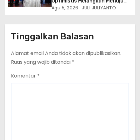
Optimistis Melangkah Menuju
Masa Depan Lebih Hijau
Agu 5, 2026
JULI JULIYANTO
Tinggalkan Balasan
Alamat email Anda tidak akan dipublikasikan.
Ruas yang wajib ditandai
*
Komentar
*