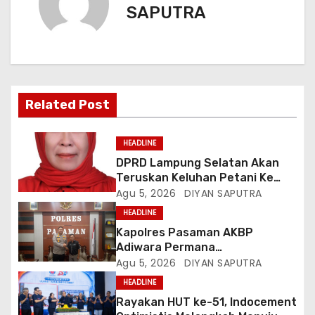
SAPUTRA
Related Post
HEADLINE
DPRD Lampung Selatan Akan
Teruskan Keluhan Petani Ke
Dinas Terkait, Minta Audit
Agu 5, 2026
DIYAN SAPUTRA
Penyaluran Pupuk Bersubsidi Di
HEADLINE
Desa Budi Lestari
Kapolres Pasaman AKBP
Adiwara Permana
Anggawisastra S.I.K. Sambut
Agu 5, 2026
DIYAN SAPUTRA
Kedatangan Kepala Cakrawala
HEADLINE
Tv Sumatera Barat
Rayakan HUT ke-51, Indocement