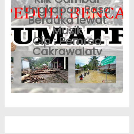
Ungkapan Rasa
Berduka lewat
Musik
Cip : Pemred
Cakrawalatv