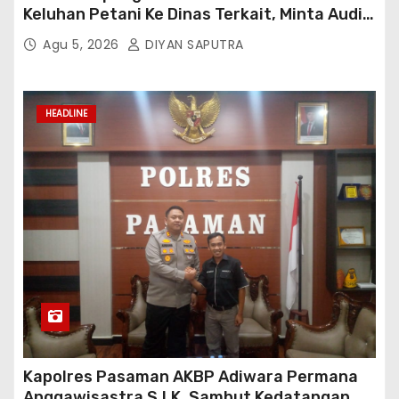
Keluhan Petani Ke Dinas Terkait, Minta Audit
Penyaluran Pupuk Bersubsidi Di Desa Budi
Agu 5, 2026
DIYAN SAPUTRA
Lestari
HEADLINE
Kapolres Pasaman AKBP Adiwara Permana
Anggawisastra S.I.K. Sambut Kedatangan