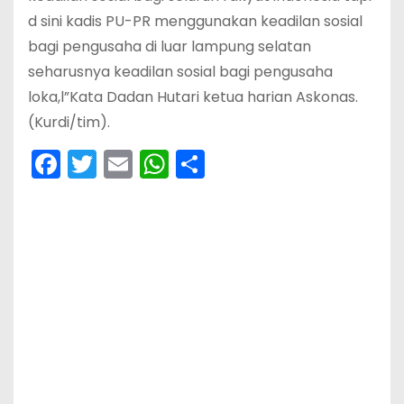
d sini kadis PU-PR menggunakan keadilan sosial
bagi pengusaha di luar lampung selatan
seharusnya keadilan sosial bagi pengusaha
loka,l”Kata Dadan Hutari ketua harian Askonas.
(Kurdi/tim).
F
T
E
W
S
a
w
m
h
h
c
itt
ai
a
ar
e
er
l
ts
e
b
A
o
p
o
p
k