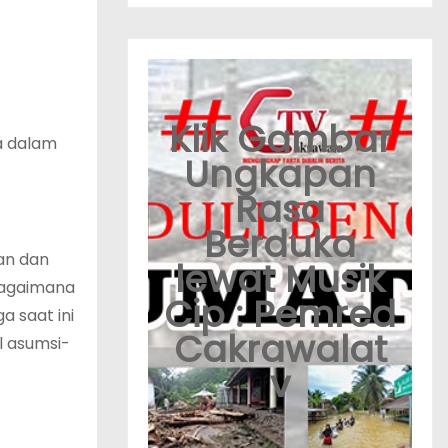
Klik Gambar
a dalam
Ungkapan
Rasa
Berduka
an dan
lewat Musik
ebagaimana
Cip : Pemred
a saat ini
Cakrawalat
l asumsi-
v