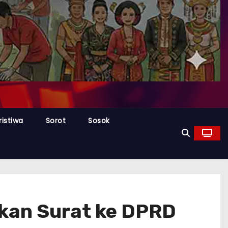
ristiwa
Sorot
Sosok
kan Surat ke DPRD