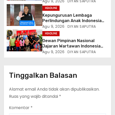
Meninggal Diduga Akibat
Agu 9, 2026
DIYAN SAPUTRA
Tekanan Hutang
HEADLINE
Kepungurusan Lembaga
Perlindungan Anak Indonesia
(LPAI) Periode 2026-2031
Agu 9, 2026
DIYAN SAPUTRA
Terbentuk, Wakil Kordinator
HEADLINE
Nasional Tim Reaksi Cepat
Dewan Pimpinan Nasional
Perlindungan Perempuan Anak
Jajaran Wartawan Indonesia
(Wakornas TRCPPA) Muhammad
(DPN-JWI) Menggelar Rapat
Agu 9, 2026
DIYAN SAPUTRA
Gufron Mengapresiasi Dan Beri
Konsolidasi Dan Restrukturisasi
Selamat
Di Jakarta
Tinggalkan Balasan
Alamat email Anda tidak akan dipublikasikan.
Ruas yang wajib ditandai
*
Komentar
*