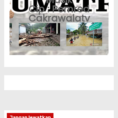
Cip : Pemred
Cakrawalatv
Jangan lewatkan