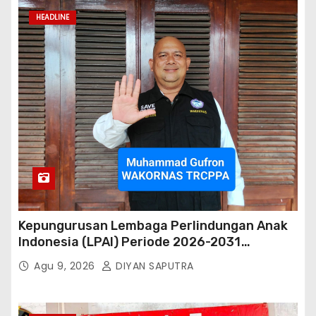
HEADLINE
Kepungurusan Lembaga Perlindungan Anak
Indonesia (LPAI) Periode 2026-2031
Terbentuk, Wakil Kordinator Nasional Tim
Agu 9, 2026
DIYAN SAPUTRA
Reaksi Cepat Perlindungan Perempuan Anak
(Wakornas TRCPPA) Muhammad Gufron
Mengapresiasi Dan Beri Selamat