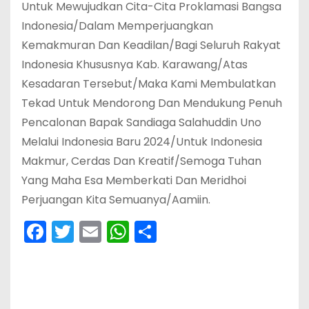
Untuk Mewujudkan Cita-Cita Proklamasi Bangsa
Indonesia/Dalam Memperjuangkan
Kemakmuran Dan Keadilan/Bagi Seluruh Rakyat
Indonesia Khususnya Kab. Karawang/Atas
Kesadaran Tersebut/Maka Kami Membulatkan
Tekad Untuk Mendorong Dan Mendukung Penuh
Pencalonan Bapak Sandiaga Salahuddin Uno
Melalui Indonesia Baru 2024/Untuk Indonesia
Makmur, Cerdas Dan Kreatif/Semoga Tuhan
Yang Maha Esa Memberkati Dan Meridhoi
Perjuangan Kita Semuanya/Aamiin.
F
T
E
W
S
a
w
m
h
h
c
itt
ai
a
ar
e
er
l
ts
e