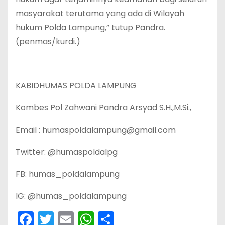
masyarakat terutama yang ada di Wilayah
hukum Polda Lampung,” tutup Pandra.
(penmas/kurdi.)
KABIDHUMAS POLDA LAMPUNG
Kombes Pol Zahwani Pandra Arsyad S.H.,M.Si.,
Email : humaspoldalampung@gmail.com
Twitter: @humaspoldalpg
FB: humas_poldalampung
IG: @humas_poldalampung
F
T
E
W
S