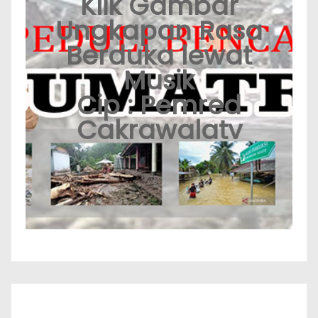
Klik Gambar
Ungkapan Rasa
Berduka lewat
Musik
Cip : Pemred
Cakrawalatv