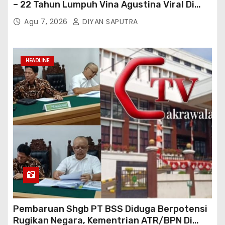
– 22 Tahun Lumpuh Vina Agustina Viral Di
Tiktok Inginkan Kursi Roda Listrik, Kepala
Agu 7, 2026
DIYAN SAPUTRA
Perwakilan Provinsi Lampung Media
Cakrawala Tv Meminta Pemda Lamsel
Bertindak
HEADLINE
Pembaruan Shgb PT BSS Diduga Berpotensi
Rugikan Negara, Kementrian ATR/BPN Di