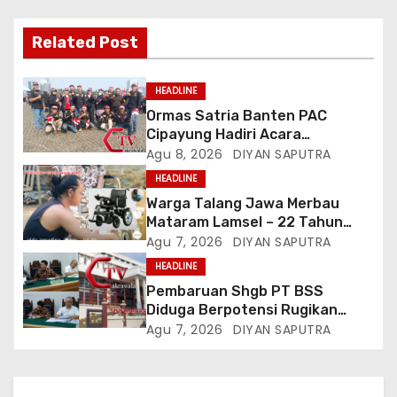
Related Post
HEADLINE
Ormas Satria Banten PAC
Cipayung Hadiri Acara
Menjelang HUT Ke-81
Agu 8, 2026
DIYAN SAPUTRA
Kemerdekaan RI Di Silang Monas
HEADLINE
Warga Talang Jawa Merbau
Mataram Lamsel – 22 Tahun
Lumpuh Vina Agustina Viral Di
Agu 7, 2026
DIYAN SAPUTRA
Tiktok Inginkan Kursi Roda
HEADLINE
Listrik, Kepala Perwakilan
Pembaruan Shgb PT BSS
Provinsi Lampung Media
Diduga Berpotensi Rugikan
Cakrawala Tv Meminta Pemda
Negara, Kementrian ATR/BPN Di
Agu 7, 2026
DIYAN SAPUTRA
Lamsel Bertindak
Gugat Di PTUN Jakarta