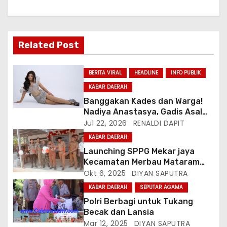
Related Post
BERITA VIRAL
HEADLINE
INFO PUBLIK
KABAR DAERAH
Banggakan Kades dan Warga!
Nadiya Anastasya, Gadis Asal
Gunungsari Citeureup Bawa
Jul 22, 2026
RENALDI DAPIT
Nama Jawa Barat ke Miss
KABAR DAERAH
Bintang Remaja Indonesia 2026
Launching SPPG Mekar jaya
Kecamatan Merbau Mataram
Lampung Selatan
Okt 6, 2025
DIYAN SAPUTRA
KABAR DAERAH
SEPUTAR AGAMA
Polri Berbagi untuk Tukang
Becak dan Lansia
Mar 12, 2025
DIYAN SAPUTRA