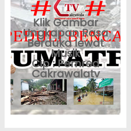
Klik Gambar
Ungkapan Rasa
Berduka lewat
Musik
Cip : Pemred
Cakrawalatv