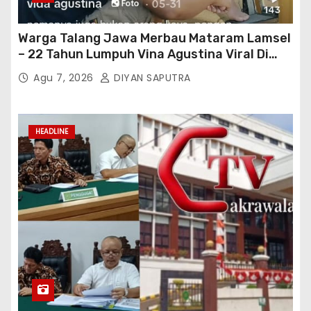
Warga Talang Jawa Merbau Mataram Lamsel
– 22 Tahun Lumpuh Vina Agustina Viral Di
Tiktok Inginkan Kursi Roda Listrik, Kepala
Agu 7, 2026
DIYAN SAPUTRA
Perwakilan Provinsi Lampung Media
Cakrawala Tv Meminta Pemda Lamsel
Bertindak
HEADLINE