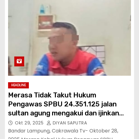
HEADLINE
Merasa Tidak Takut Hukum
Pengawas SPBU 24.351.125 jalan
sultan agung mengakui dan ijinkan
pelangsir atau pengecor BBM.
Okt 29, 2025
DIYAN SAPUTRA
Bandar Lampung, Cakrawala Tv- Oktober 28,