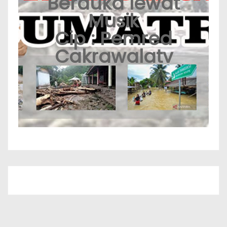
Berduka lewat
Musik
Cip : Pemred
Cakrawalatv