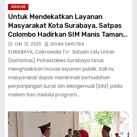
HEADLINE
Untuk Mendekatkan Layanan
Masyarakat Kota Surabaya, Satpas
Colombo Hadirkan SIM Manis Taman
Bungkul Night Services
Okt 31, 2025
DIYAN SAPUTRA
SURABAYA, Cakrawala Tv- Satuan Lalu Lintas
(Satlantas) Polrestabes Surabaya terus
menghadirkan inovasi layanan publik. Kali ini,
masyarakat dapat menikmati kemudahan
perpanjangan Surat Izin Mengemudi (SIM) pada
malam hari melalui program…