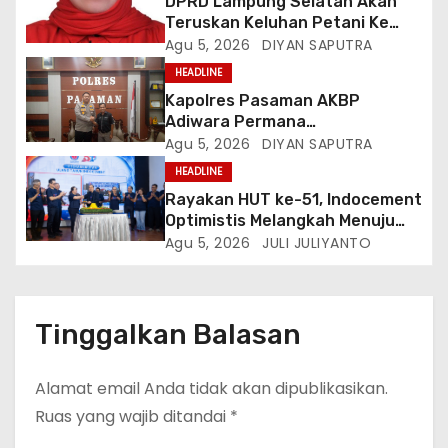
DPRD Lampung Selatan Akan
Teruskan Keluhan Petani Ke
Dinas Terkait, Minta Audit
Agu 5, 2026
DIYAN SAPUTRA
Penyaluran Pupuk Bersubsidi Di
HEADLINE
Desa Budi Lestari
Kapolres Pasaman AKBP
Adiwara Permana
Anggawisastra S.I.K. Sambut
Agu 5, 2026
DIYAN SAPUTRA
Kedatangan Kepala Cakrawala
HEADLINE
Tv Sumatera Barat
Rayakan HUT ke-51, Indocement
Optimistis Melangkah Menuju
Masa Depan Lebih Hijau
Agu 5, 2026
JULI JULIYANTO
Tinggalkan Balasan
Alamat email Anda tidak akan dipublikasikan.
Ruas yang wajib ditandai
*