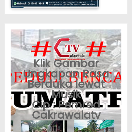
Klik Gambar
Ungkapan Rasa
Berduka lewat
Musik
Cip : Pemred
Cakrawalatv