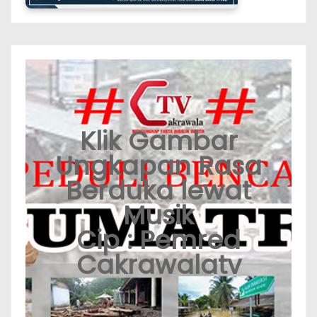
Klik Gambar
Ungkapan Rasa
Berduka lewat
Musik
Cip : Pemred
Cakrawalatv