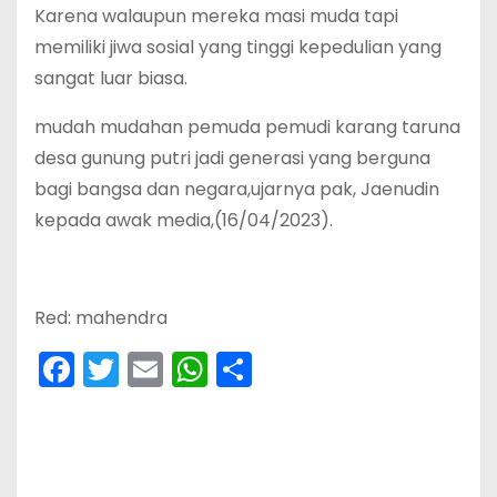
Karena walaupun mereka masi muda tapi
memiliki jiwa sosial yang tinggi kepedulian yang
sangat luar biasa.
mudah mudahan pemuda pemudi karang taruna
desa gunung putri jadi generasi yang berguna
bagi bangsa dan negara,ujarnya pak, Jaenudin
kepada awak media,(16/04/2023).
Red: mahendra
F
T
E
W
S
a
w
m
h
h
c
itt
ai
a
ar
e
er
l
ts
e