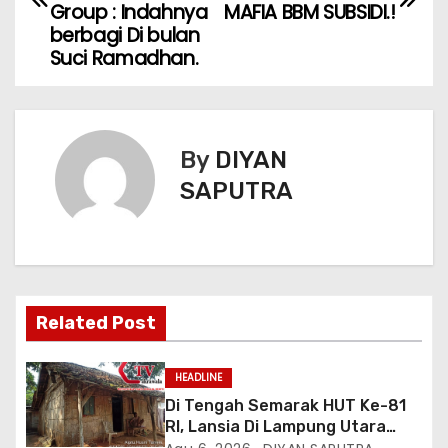
Group : Indahnya
MAFIA BBM SUBSIDI.!
berbagi Di bulan
Suci Ramadhan.
By
DIYAN
SAPUTRA
Related Post
HEADLINE
Di Tengah Semarak HUT Ke-81
RI, Lansia Di Lampung Utara
Hidup Memprihatinkan