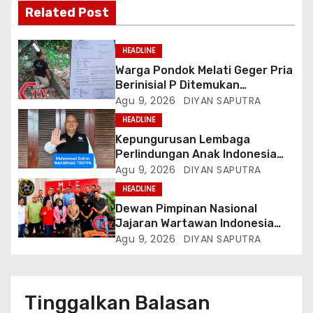
Related Post
HEADLINE
Warga Pondok Melati Geger Pria
Berinisial P Ditemukan
Meninggal Diduga Akibat
Agu 9, 2026
DIYAN SAPUTRA
Tekanan Hutang
HEADLINE
Kepungurusan Lembaga
Perlindungan Anak Indonesia
(LPAI) Periode 2026-2031
Agu 9, 2026
DIYAN SAPUTRA
Terbentuk, Wakil Kordinator
HEADLINE
Nasional Tim Reaksi Cepat
Dewan Pimpinan Nasional
Perlindungan Perempuan Anak
Jajaran Wartawan Indonesia
(Wakornas TRCPPA) Muhammad
(DPN-JWI) Menggelar Rapat
Agu 9, 2026
DIYAN SAPUTRA
Gufron Mengapresiasi Dan Beri
Konsolidasi Dan Restrukturisasi
Selamat
Di Jakarta
Tinggalkan Balasan