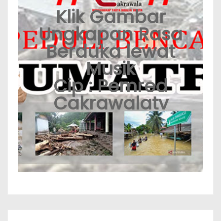
Klik Gambar
Ungkapan Rasa
Berduka lewat
Musik
Cip : Pemred
Cakrawalatv