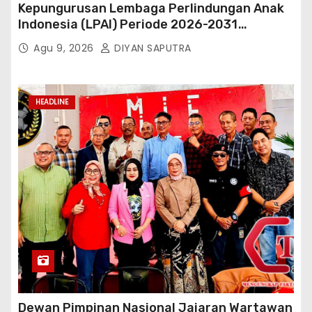
Kepungurusan Lembaga Perlindungan Anak
Indonesia (LPAI) Periode 2026-2031
Terbentuk, Wakil Kordinator Nasional Tim
Agu 9, 2026
DIYAN SAPUTRA
Reaksi Cepat Perlindungan Perempuan Anak
(Wakornas TRCPPA) Muhammad Gufron
Mengapresiasi Dan Beri Selamat
HEADLINE
Dewan Pimpinan Nasional Jajaran Wartawan