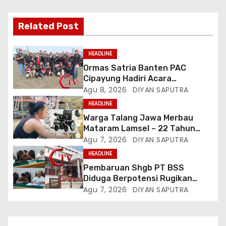
Related Post
HEADLINE
Ormas Satria Banten PAC
Cipayung Hadiri Acara
Menjelang HUT Ke-81
Agu 8, 2026
DIYAN SAPUTRA
Kemerdekaan RI Di Silang Monas
HEADLINE
Warga Talang Jawa Merbau
Mataram Lamsel – 22 Tahun
Lumpuh Vina Agustina Viral Di
Agu 7, 2026
DIYAN SAPUTRA
Tiktok Inginkan Kursi Roda
HEADLINE
Listrik, Kepala Perwakilan
Pembaruan Shgb PT BSS
Provinsi Lampung Media
Diduga Berpotensi Rugikan
Cakrawala Tv Meminta Pemda
Negara, Kementrian ATR/BPN Di
Agu 7, 2026
DIYAN SAPUTRA
Lamsel Bertindak
Gugat Di PTUN Jakarta