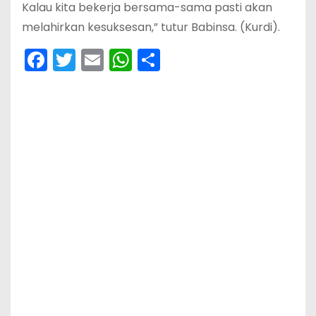
Kalau kita bekerja bersama-sama pasti akan
melahirkan kesuksesan,” tutur Babinsa. (Kurdi).
F
T
E
W
S
a
w
m
h
h
c
itt
ai
a
ar
e
er
l
ts
e
b
A
o
p
o
p
k