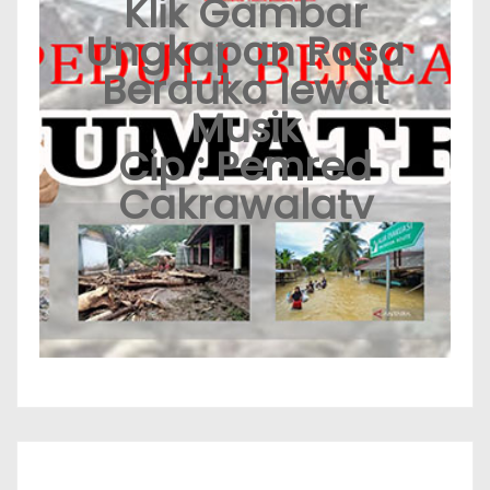
Klik Gambar
Ungkapan Rasa
Berduka lewat
Musik
Cip : Pemred
Cakrawalatv