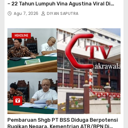
– 22 Tahun Lumpuh Vina Agustina Viral Di
Tiktok Inginkan Kursi Roda Listrik, Kepala
Agu 7, 2026
DIYAN SAPUTRA
Perwakilan Provinsi Lampung Media
Cakrawala Tv Meminta Pemda Lamsel
Bertindak
HEADLINE
Pembaruan Shgb PT BSS Diduga Berpotensi
Rugikan Negara, Kementrian ATR/BPN Di