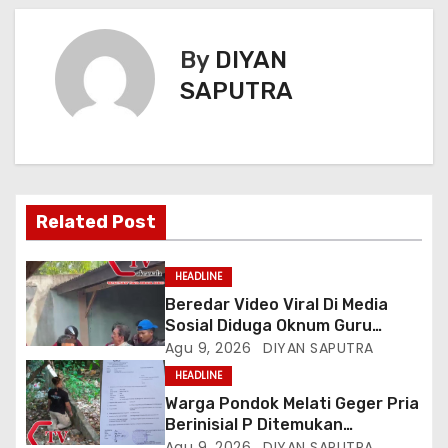
By
DIYAN
SAPUTRA
Related Post
HEADLINE
Beredar Video Viral Di Media
Sosial Diduga Oknum Guru
Menampar Murid Di Halaman
Agu 9, 2026
DIYAN SAPUTRA
Parkir Sekolah
HEADLINE
Warga Pondok Melati Geger Pria
Berinisial P Ditemukan
Meninggal Diduga Akibat
Agu 9, 2026
DIYAN SAPUTRA