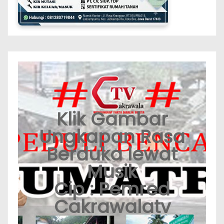
Klik Gambar
Ungkapan Rasa
Berduka lewat
Musik
Cip : Pemred
Cakrawalatv