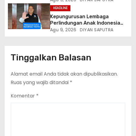
Tekanan Hutang
HEADLINE
Kepungurusan Lembaga
Perlindungan Anak Indonesia
(LPAI) Periode 2026-2031
Agu 9, 2026
DIYAN SAPUTRA
Terbentuk, Wakil Kordinator
Nasional Tim Reaksi Cepat
Perlindungan Perempuan Anak
(Wakornas TRCPPA) Muhammad
Tinggalkan Balasan
Gufron Mengapresiasi Dan Beri
Selamat
Alamat email Anda tidak akan dipublikasikan.
Ruas yang wajib ditandai
*
Komentar
*