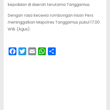
kepolisian di daerah terutama Tanggamus.
Dengan rasa kecewa rombongan insan Pers
meninggalkan Mapolres Tanggamus pukul 17.00
WIB. (Agus).
F
T
E
W
S
a
w
m
h
h
c
itt
ai
a
ar
e
er
l
ts
e
b
A
o
p
o
p
k