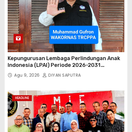
Kepungurusan Lembaga Perlindungan Anak
Indonesia (LPAI) Periode 2026-2031
Terbentuk, Wakil Kordinator Nasional Tim
Agu 9, 2026
DIYAN SAPUTRA
Reaksi Cepat Perlindungan Perempuan Anak
(Wakornas TRCPPA) Muhammad Gufron
Mengapresiasi Dan Beri Selamat
HEADLINE